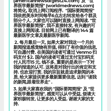
(americannewsdigest24.com) 及 "世
界医学最新简报" (worldmednews.com)
将简化, 取消上网订阅程序. "国际要闻简报"
我依然美东时间每早6点左右转发给各个群及
部分个人. 大家也可以随时直接上网阅读. "世
界医学最新简报", 我不直接转发, 有兴趣的可
直接上网阅读. 目前网上已有翻译的 144 篇
最新医学文章及最新医学新闻.
2. 每月最后一天, 如果大家对我这一个月的
新闻报道感觉物有所值, 得到了有价值的信息,
可自愿付费. 在美国的读者可通过 Venmo 扫
码支付 $2. 国内的读者可通过支付宝扫码支
付人民币15 元. 钱不多, 重要的是表示一下对
我的报道的认可. 这将是对我付出的肯定和支
持. 也欢迎打赏. 我的宗旨就是追求新闻的本
质, 给大家提供更多最新重要信息, 达到 "读我
的新闻,跟着世界走" .
3. 如果大家喜欢我的 "国际要闻简报" 及 "世
界医学最新简报", 感觉可以从中受益, 烦请大
家积极转发, 让更多的人受益. 谢谢大家的支
持.