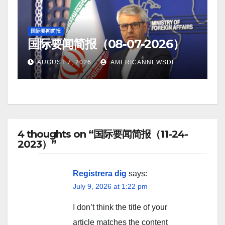
国际要闻简报
国际要闻简报（08-07-2026）
AUGUST 7, 2026
AMERICANNEWSDI
4 thoughts on “国际要闻简报（11-24-
2023）”
Registrera dig
says:
July 9, 2026 at 1:22 pm
I don’t think the title of your
article matches the content