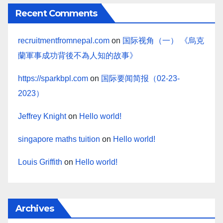
Recent Comments
recruitmentfromnepal.com
on
国际视角（一） 《烏克
蘭軍事成功背後不為人知的故事》
https://sparkbpl.com
on
国际要闻简报（02-23-
2023）
Jeffrey Knight
on
Hello world!
singapore maths tuition
on
Hello world!
Louis Griffith
on
Hello world!
Archives