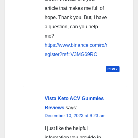
article that makes me full of
hope. Thank you. But, I have
a question, can you help
me?
https://www.binance.com/ro/r
egister?ref=V3MG69RO
REPLY
Vista Keto ACV Gummies
Reviews
says:
December 10, 2023 at 9:23 am
I just like the helpful
information you provide in