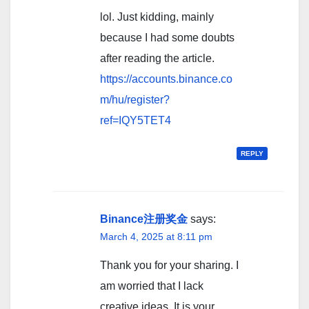
lol. Just kidding, mainly
because I had some doubts
after reading the article.
https://accounts.binance.co
m/hu/register?
ref=IQY5TET4
REPLY
Binance注册奖金
says:
March 4, 2025 at 8:11 pm
Thank you for your sharing. I
am worried that I lack
creative ideas. It is your