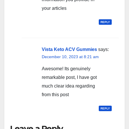
your articles
REPLY
Vista Keto ACV Gummies
says:
December 10, 2023 at 8:21 am
Awesome! Its genuinely
remarkable post, I have got
much clear idea regarding
from this post
REPLY
Leave a Reply