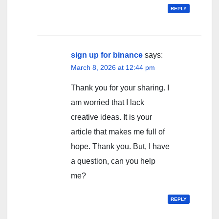
REPLY
sign up for binance
says:
March 8, 2026 at 12:44 pm
Thank you for your sharing. I
am worried that I lack
creative ideas. It is your
article that makes me full of
hope. Thank you. But, I have
a question, can you help
me?
REPLY