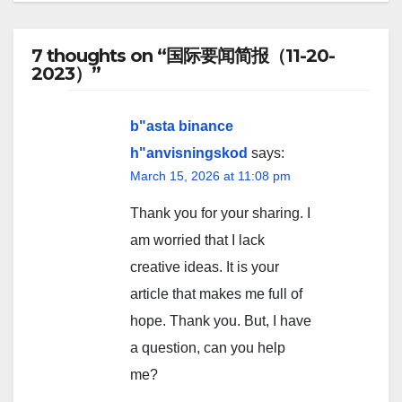
7 thoughts on “国际要闻简报（11-20-
2023）”
b"asta binance
h"anvisningskod
says:
March 15, 2026 at 11:08 pm
Thank you for your sharing. I
am worried that I lack
creative ideas. It is your
article that makes me full of
hope. Thank you. But, I have
a question, can you help
me?