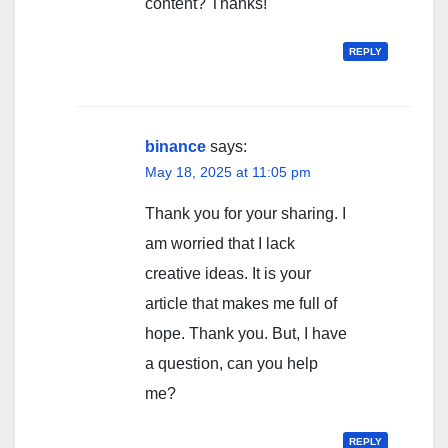
content? Thanks!
REPLY
binance
says:
May 18, 2025 at 11:05 pm
Thank you for your sharing. I
am worried that I lack
creative ideas. It is your
article that makes me full of
hope. Thank you. But, I have
a question, can you help
me?
REPLY