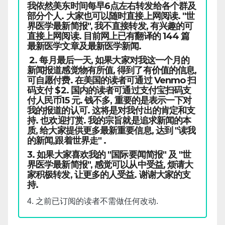
我依然美东时间每早6点左右转发给各个群及
部分个人. 大家也可以随时直接上网阅读. "世
界医学最新简报", 我不直接转发, 有兴趣的可
直接上网阅读. 目前网上已有翻译的 144 篇
最新医学文章及最新医学新闻.
2. 每月最后一天, 如果大家对我这一个月的
新闻报道感觉物有所值, 得到了有价值的信息,
可自愿付费. 在美国的读者可通过 Venmo 扫
码支付 $2. 国内的读者可通过支付宝扫码支
付人民币15 元. 钱不多, 重要的是表示一下对
我的报道的认可. 这将是对我付出的肯定和支
持. 也欢迎打赏. 我的宗旨就是追求新闻的本
质, 给大家提供更多最新重要信息, 达到 "读我
的新闻,跟着世界走" .
3. 如果大家喜欢我的 "国际要闻简报" 及 "世
界医学最新简报", 感觉可以从中受益, 烦请大
家积极转发, 让更多的人受益. 谢谢大家的支
持.
4. 之前已订阅的读者不需做任何改动.