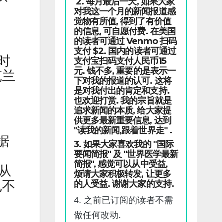
2. 每月最后一天, 如果大家
对我这一个月的新闻报道感
觉物有所值, 得到了有价值
的信息, 可自愿付费. 在美国
的读者可通过 Venmo 扫码
支付 $2. 国内的读者可通过
时
支付宝扫码支付人民币15
元. 钱不多, 重要的是表示一
克兰
下对我的报道的认可. 这将
是对我付出的肯定和支持.
也欢迎打赏. 我的宗旨就是
追求新闻的本质, 给大家提
供更多最新重要信息, 达到
"读我的新闻,跟着世界走" .
据
3. 如果大家喜欢我的 "国际
要闻简报" 及 "世界医学最新
简报", 感觉可以从中受益,
以从
烦请大家积极转发, 让更多
也不
的人受益. 谢谢大家的支持.
4. 之前已订阅的读者不需
做任何改动.