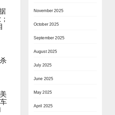
占据
November 2025
嗽；
October 2025
目
September 2025
August 2025
“杀
July 2025
June 2025
May 2025
，美
汽车
April 2025
加