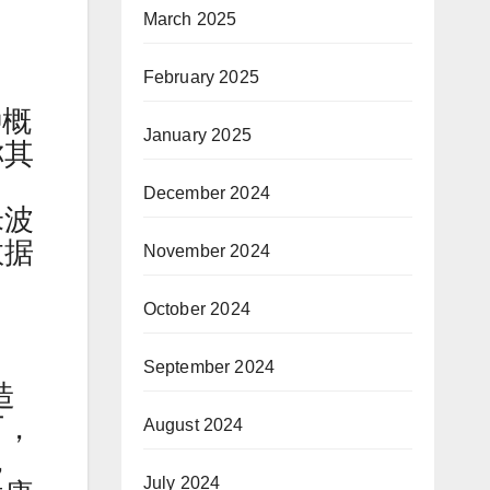
March 2025
February 2025
种概
January 2025
称其
December 2024
米波
数据
November 2024
October 2024
September 2024
造
厂，
August 2024
，
July 2024