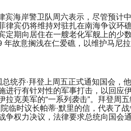
 菲律宾海岸警卫队周六表示，尽管预计
菲律宾仍将维持对驻扎在南海争议环
宾定期向居住在一艘老化军舰上的少
99 年故意搁浅在仁爱礁，以维护马尼
国总统乔·拜登上周五正式通知国会，
施进行有针对性的军事打击，以回应
伊拉克美军的“一系列袭击”。拜登周五
议院临时议长帕蒂·默里的信，代表了战
战争权力决议，法律要求总统向国会