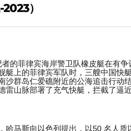
-2023）
有记者的菲律宾海岸警卫队橡皮艇在有争
舰艇上的菲律宾军队时，三艘中国快
南沙群岛仁爱礁附近的公海追击行动
德雷山脉部署了充气快艇，拦截了逼
er报道称，哈马斯向以色列提出，以50 名人质