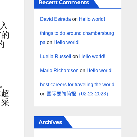
Recent Comments
David Estrada
on
Hello world!
陷入
布的
things to do around chambersburg
的
pa
on
Hello world!
Luella Russell
on
Hello world!
Mario Richardson
on
Hello world!
豆。
best careers for traveling the world
求超
on
国际要闻简报（02-23-2023）
日采
Archives