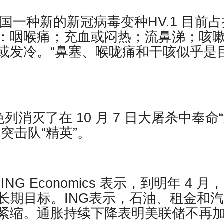
，在美国一种新的新冠病毒变种HV.1 目前
：咽喉痛；充血或闷热；流鼻涕；咳
或发冷。“鼻塞、喉咙痛和干咳似乎是
以色列消灭了在 10 月 7 日大屠杀中奉命
突击队“精英”。
道，ING Economics 表示，到明年 4 月
的长期目标。ING表示，石油、租金和
紧缩。通胀持续下降表明美联储不再