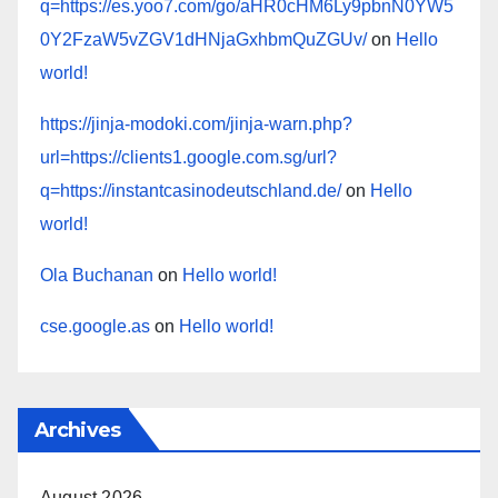
q=https://es.yoo7.com/go/aHR0cHM6Ly9pbnN0YW5
0Y2FzaW5vZGV1dHNjaGxhbmQuZGUv/
on
Hello
world!
https://jinja-modoki.com/jinja-warn.php?
url=https://clients1.google.com.sg/url?
q=https://instantcasinodeutschland.de/
on
Hello
world!
Ola Buchanan
on
Hello world!
cse.google.as
on
Hello world!
Archives
August 2026