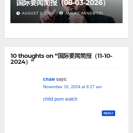
国际要闻简报（08-03-2026）
AUGUST 3, 2026
AMERICANNEWSDI
10 thoughts on “国际要闻简报（11-10-
2024）”
спам
says:
November 15, 2024 at 8:27 am
child porn watch
REPLY