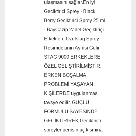
ulaşmasını sağlar.En İyi
Geciktirici Sprey · Black
Berry Geciktirici Sprey 25 ml
· BayCazip 2adet Geçiktiriçi
Erkeklere Ozelstağ Sprey
Resımdekının Aynısı Gelır
STAG 9000 ERKEKLERE
ÖZEL GELİŞTİRİLMİŞTİR.
ERKEN BOŞALMA
PROBLEMİ YAŞAYAN
KİŞİLERDE uygulanması
tavsye edilir. GÜÇLÜ
FORMULÜ SAYESİNDE
GECİKTİRİREK Geciktirici
spreyler penisin uç kısmına