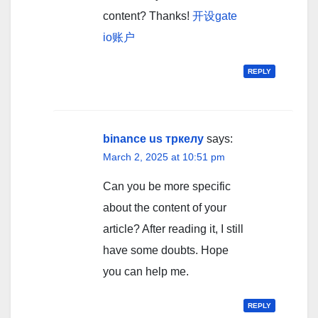
content? Thanks!
开设gate
io账户
REPLY
binance us тркелу
says:
March 2, 2025 at 10:51 pm
Can you be more specific
about the content of your
article? After reading it, I still
have some doubts. Hope
you can help me.
REPLY