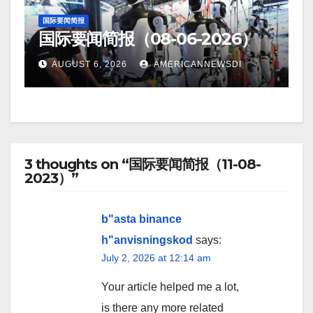
国际要闻简报
国际要闻简报（08-06-2026）
AUGUST 6, 2026
AMERICANNEWSDI
3 thoughts on “国际要闻简报（11-08-
2023）”
b"asta binance
h"anvisningskod
says:
July 2, 2026 at 12:14 am
Your article helped me a lot,
is there any more related