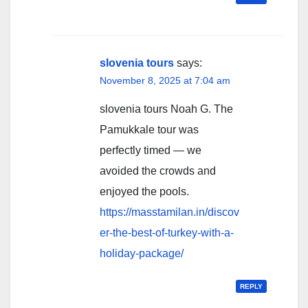
slovenia tours
says:
November 8, 2025 at 7:04 am
slovenia tours Noah G. The
Pamukkale tour was
perfectly timed — we
avoided the crowds and
enjoyed the pools.
https://masstamilan.in/discov
er-the-best-of-turkey-with-a-
holiday-package/
REPLY