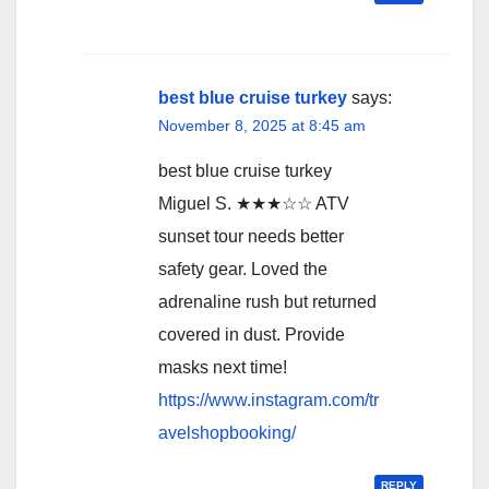
best blue cruise turkey
says:
November 8, 2025 at 8:45 am
best blue cruise turkey
Miguel S. ★★★☆☆ ATV
sunset tour needs better
safety gear. Loved the
adrenaline rush but returned
covered in dust. Provide
masks next time!
https://www.instagram.com/tr
avelshopbooking/
REPLY