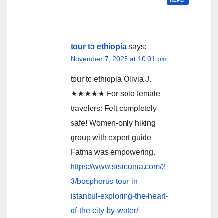
REPLY
tour to ethiopia
says:
November 7, 2025 at 10:01 pm
tour to ethiopia Olivia J.
★★★★★ For solo female
travelers: Felt completely
safe! Women-only hiking
group with expert guide
Fatma was empowering.
https://www.sisidunia.com/2
3/bosphorus-tour-in-
istanbul-exploring-the-heart-
of-the-city-by-water/