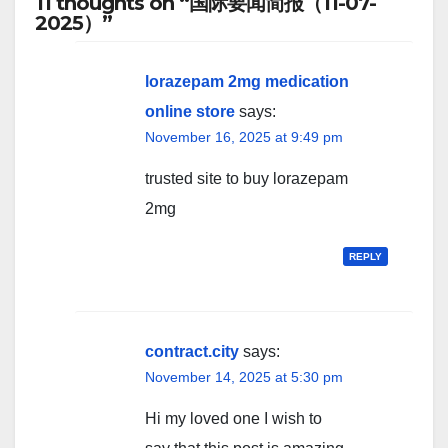
11 thoughts on “国际要闻简报（11-07-
2025）”
lorazepam 2mg medication
online store
says:
November 16, 2025 at 9:49 pm
trusted site to buy lorazepam
2mg
REPLY
contract.city
says:
November 14, 2025 at 5:30 pm
Hi my loved one I wish to