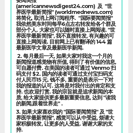
要闻简报"
(americannewsdigest24.com) 及 "世
界医学最新简报" (worldmednews.com)
将简化, 取消上网订阅程序. "国际要闻简报"
我依然美东时间每早6点左右转发给各个群及
部分个人. 大家也可以随时直接上网阅读. "世
界医学最新简报", 我不直接转发, 有兴趣的可
直接上网阅读. 目前网上已有翻译的 144 篇
最新医学文章及最新医学新闻.
2. 每月最后一天, 如果大家对我这一个月的
新闻报道感觉物有所值, 得到了有价值的信息,
可自愿付费. 在美国的读者可通过 Venmo 扫
码支付 $2. 国内的读者可通过支付宝扫码支
付人民币15 元. 钱不多, 重要的是表示一下对
我的报道的认可. 这将是对我付出的肯定和支
持. 也欢迎打赏. 我的宗旨就是追求新闻的本
质, 给大家提供更多最新重要信息, 达到 "读我
的新闻,跟着世界走" .
3. 如果大家喜欢我的 "国际要闻简报" 及 "世
界医学最新简报", 感觉可以从中受益, 烦请大
家积极转发, 让更多的人受益. 谢谢大家的支
持.