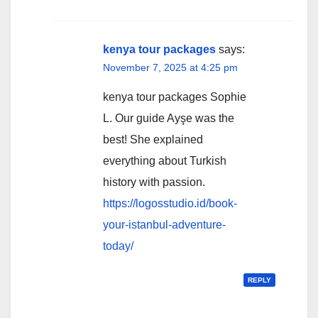
kenya tour packages
says:
November 7, 2025 at 4:25 pm
kenya tour packages Sophie
L. Our guide Ayşe was the
best! She explained
everything about Turkish
history with passion.
https://logosstudio.id/book-
your-istanbul-adventure-
today/
REPLY