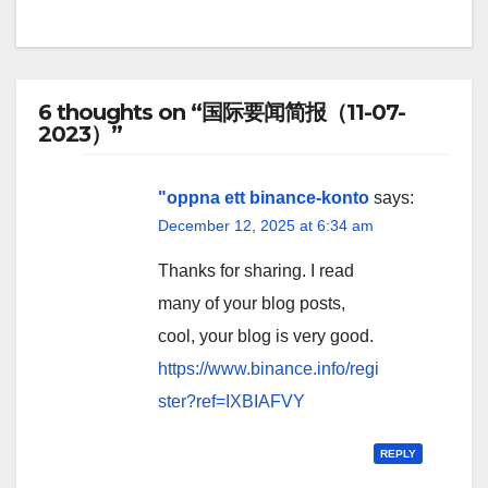
6 thoughts on “国际要闻简报（11-07-
2023）”
"oppna ett binance-konto
says:
December 12, 2025 at 6:34 am
Thanks for sharing. I read
many of your blog posts,
cool, your blog is very good.
https://www.binance.info/regi
ster?ref=IXBIAFVY
REPLY