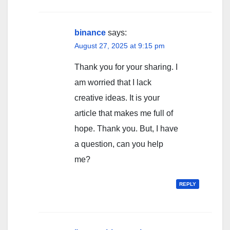
binance
says:
August 27, 2025 at 9:15 pm
Thank you for your sharing. I
am worried that I lack
creative ideas. It is your
article that makes me full of
hope. Thank you. But, I have
a question, can you help
me?
REPLY