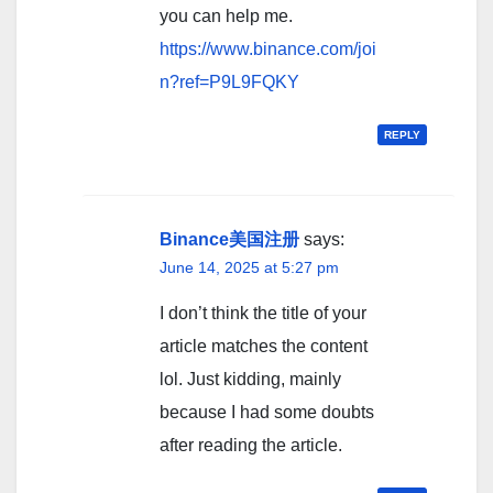
you can help me.
https://www.binance.com/joi
n?ref=P9L9FQKY
REPLY
Binance美国注册
says:
June 14, 2025 at 5:27 pm
I don’t think the title of your
article matches the content
lol. Just kidding, mainly
because I had some doubts
after reading the article.