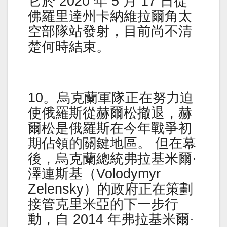
它於 2020 年 5 月 17 日從
佛羅里達州卡納維拉爾角太
空部隊站發射，目前尚不清
楚何時結束。
10。烏克蘭軍隊正在努力迫
使俄羅斯從赫爾松撤退，赫
爾松是俄羅斯在今年戰爭初
期佔領的關鍵地區。 但在幕
後，烏克蘭總統弗拉基米爾·
澤連斯基（Volodymyr
Zelensky）的政府正在策劃
接管克里米亞的下一步行
動，自 2014 年弗拉基米爾·