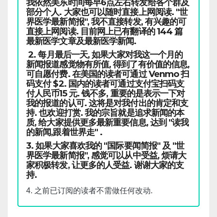
我依然美东时间每早6点左右转发给各个群及
部分个人. 大家也可以随时直接上网阅读. "世
界医学最新简报", 我不直接转发, 有兴趣的可
直接上网阅读. 目前网上已有翻译的 144 篇
最新医学文章及最新医学新闻.
2. 每月最后一天, 如果大家对我这一个月的
新闻报道感觉物有所值, 得到了有价值的信息,
可自愿付费. 在美国的读者可通过 Venmo 扫
码支付 $2. 国内的读者可通过支付宝扫码支
付人民币15 元. 钱不多, 重要的是表示一下对
我的报道的认可. 这将是对我付出的肯定和支
持. 也欢迎打赏. 我的宗旨就是追求新闻的本
质, 给大家提供更多最新重要信息, 达到 "读我
的新闻,跟着世界走" .
3. 如果大家喜欢我的 "国际要闻简报" 及 "世
界医学最新简报", 感觉可以从中受益, 烦请大
家积极转发, 让更多的人受益. 谢谢大家的支
持.
4. 之前已订阅的读者不需做任何改动.