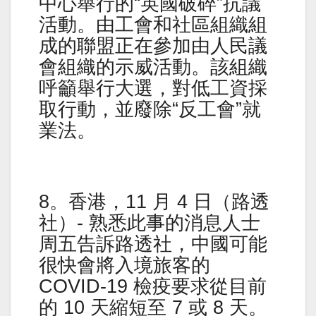
中心舉行的“英國破碎”抗議
活動。由工會和社區組織組
成的聯盟正在參加由人民議
會組織的示威活動。該組織
呼籲舉行大選，對低工資採
取行動，並廢除“反工會”就
業法。
8。香港，11 月 4 日（路透
社）- 熟悉此事的消息人士
周五告訴路透社，中國可能
很快會將入境旅客的
COVID-19 檢疫要求從目前
的 10 天縮短至 7 或 8 天。