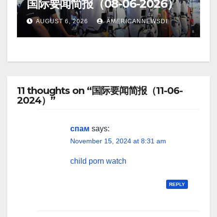
国际要闻简报（08-06-2026）
AUGUST 6, 2026
AMERICANNEWSDI
11 thoughts on “国际要闻简报（11-06-
2024）”
спам
says:
November 15, 2024 at 8:31 am
child porn watch
REPLY