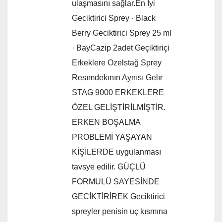
ulaşmasını sağlar.En İyi
Geciktirici Sprey · Black
Berry Geciktirici Sprey 25 ml
· BayCazip 2adet Geçiktiriçi
Erkeklere Ozelstağ Sprey
Resımdekının Aynısı Gelır
STAG 9000 ERKEKLERE
ÖZEL GELİŞTİRİLMİŞTİR.
ERKEN BOŞALMA
PROBLEMİ YAŞAYAN
KİŞİLERDE uygulanması
tavsye edilir. GÜÇLÜ
FORMULÜ SAYESİNDE
GECİKTİRİREK Geciktirici
spreyler penisin uç kısmına