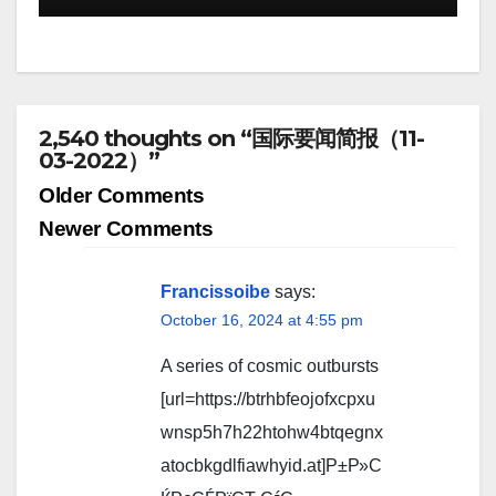
2,540 thoughts on “国际要闻简报（11-
03-2022）”
Comment
Older Comments
navigation
Newer Comments
Francissoibe
says:
October 16, 2024 at 4:55 pm
A series of cosmic outbursts
[url=https://btrhbfeojofxcpxu
wnsp5h7h22htohw4btqegnx
atocbkgdlfiawhyid.at]Р±Р»С