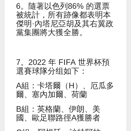
6。隨著以色列86% 的選票
被統計，所有跡像都表明本
傑明·內塔尼亞胡及其右翼政
黨集團將大獲全勝。
7。2022 年 FIFA 世界杯預
選賽球隊分组如下：
A組：卡塔爾（H）、厄瓜多
爾、塞內加爾、荷蘭
B組：英格蘭、伊朗、美
國、歐足聯路徑A獲勝者