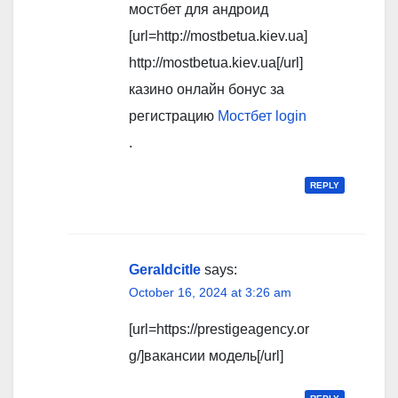
мостбет для андроид
[url=http://mostbetua.kiev.ua]
http://mostbetua.kiev.ua[/url]
казино онлайн бонус за
регистрацию
Мостбет login
.
REPLY
Geraldcitle
says:
October 16, 2024 at 3:26 am
[url=https://prestigeagency.or
g/]вакансии модель[/url]