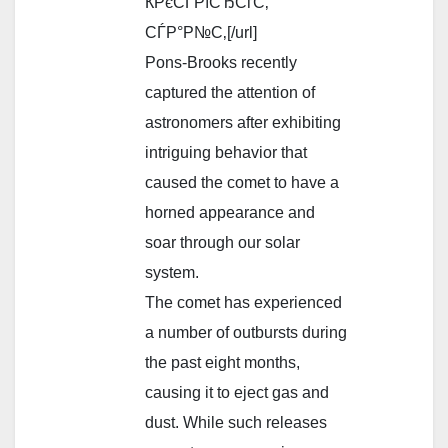
ЌРєСЃРїСЂСѓС‚
СЃР°Р№С‚[/url]
Pons-Brooks recently
captured the attention of
astronomers after exhibiting
intriguing behavior that
caused the comet to have a
horned appearance and
soar through our solar
system.
The comet has experienced
a number of outbursts during
the past eight months,
causing it to eject gas and
dust. While such releases