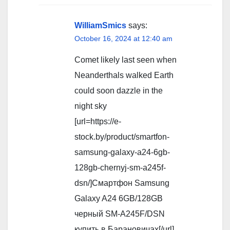
WilliamSmics
says:
October 16, 2024 at 12:40 am
Comet likely last seen when
Neanderthals walked Earth
could soon dazzle in the
night sky
[url=https://e-
stock.by/product/smartfon-
samsung-galaxy-a24-6gb-
128gb-chernyj-sm-a245f-
dsn/]Смартфон Samsung
Galaxy A24 6GB/128GB
черный SM-A245F/DSN
купить в Барановичах[/url]