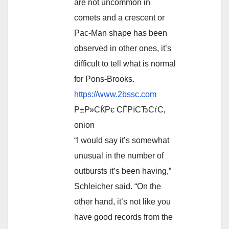
are not uncommon in
comets and a crescent or
Pac-Man shape has been
observed in other ones, it’s
difficult to tell what is normal
for Pons-Brooks.
https://www.2bssc.com
Р±Р»СЌРє СЃРїСЂСѓС‚
onion
“I would say it’s somewhat
unusual in the number of
outbursts it’s been having,”
Schleicher said. “On the
other hand, it’s not like you
have good records from the