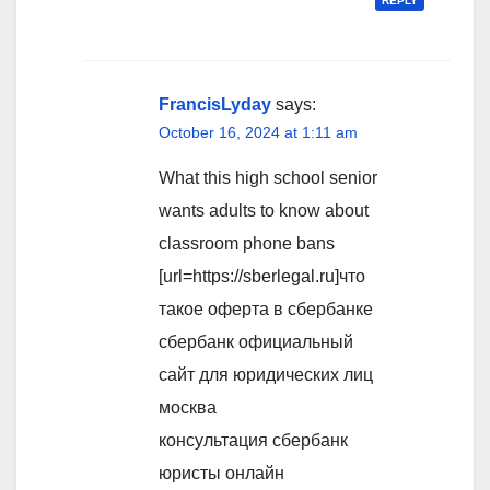
REPLY
FrancisLyday
says:
October 16, 2024 at 1:11 am
What this high school senior
wants adults to know about
classroom phone bans
[url=https://sberlegal.ru]что
такое оферта в сбербанке
сбербанк официальный
сайт для юридических лиц
москва
консультация сбербанк
юристы онлайн