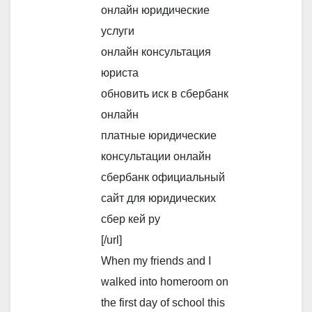
онлайн юридические
услуги
онлайн консультация
юриста
обновить иск в сбербанк
онлайн
платные юридические
консультации онлайн
сбербанк официальный
сайт для юридических
сбер кей ру
[/url]
When my friends and I
walked into homeroom on
the first day of school this