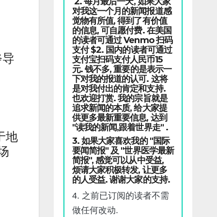
2. 每月最后一天, 如果大家
对我这一个月的新闻报道感
觉物有所值, 得到了有价值
的信息, 可自愿付费. 在美国
的读者可通过 Venmo 扫码
支付 $2. 国内的读者可通过
斧导
支付宝扫码支付人民币15
元. 钱不多, 重要的是表示一
下对我的报道的认可. 这将
是对我付出的肯定和支持.
也欢迎打赏. 我的宗旨就是
追求新闻的本质, 给大家提
供更多最新重要信息, 达到
"读我的新闻,跟着世界走" .
于地
3. 如果大家喜欢我的 "国际
场
要闻简报" 及 "世界医学最新
简报", 感觉可以从中受益,
烦请大家积极转发, 让更多
的人受益. 谢谢大家的支持.
4. 之前已订阅的读者不需
做任何改动.