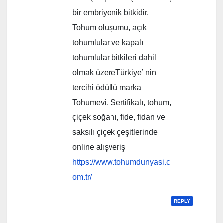
bir embriyonik bitkidir.
Tohum oluşumu, açık
tohumlular ve kapalı
tohumlular bitkileri dahil
olmak üzereTürkiye’ nin
tercihi ödüllü marka
Tohumevi. Sertifikalı, tohum,
çiçek soğanı, fide, fidan ve
saksılı çiçek çeşitlerinde
online alışveriş
https://www.tohumdunyasi.c
om.tr/
REPLY