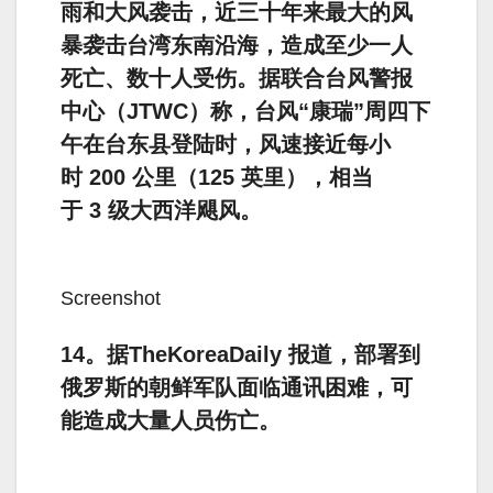
雨和大风袭击，近三十年来最大的风
暴袭击台湾东南沿海，造成至少一人
死亡、数十人受伤。据联合台风警报
中心（​​JTWC）称，台风“康瑞”周四下
午在台东县登陆时，风速接近每小
时 200 公里（125 英里），相当
于 3 级大西洋飓风。
Screenshot
14。据TheKoreaDaily 报道，部署到
俄罗斯的朝鲜军队面临通讯困难，可
能造成大量人员伤亡。