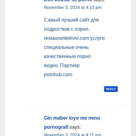
November 3, 2024 at 4:13 pm
Самый лучший сайт для
подростков с порно.
restaurantetrivio.com услуги
специальные очень
качественные порно
видео. Партнер
pornhub.com
REPLY
Gin maber loyo me neno
pornografi
says:
November 3, 2024 at 4:11 pm