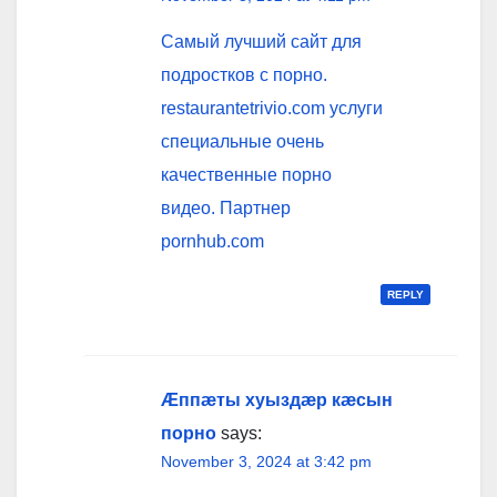
Самый лучший сайт для
подростков с порно.
restaurantetrivio.com услуги
специальные очень
качественные порно
видео. Партнер
pornhub.com
REPLY
Æппæты хуыздæр кæсын
порно
says:
November 3, 2024 at 3:42 pm