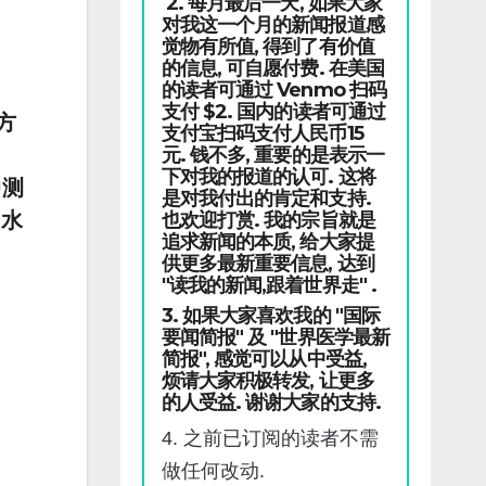
2. 每月最后一天, 如果大家
对我这一个月的新闻报道感
觉物有所值, 得到了有价值
的信息, 可自愿付费. 在美国
的读者可通过 Venmo 扫码
支付 $2. 国内的读者可通过
方
支付宝扫码支付人民币15
元. 钱不多, 重要的是表示一
下对我的报道的认可. 这将
中测
是对我付出的肯定和支持.
也欢迎打赏. 我的宗旨就是
）水
追求新闻的本质, 给大家提
供更多最新重要信息, 达到
"读我的新闻,跟着世界走" .
3. 如果大家喜欢我的 "国际
要闻简报" 及 "世界医学最新
简报", 感觉可以从中受益,
烦请大家积极转发, 让更多
的人受益. 谢谢大家的支持.
4. 之前已订阅的读者不需
做任何改动.