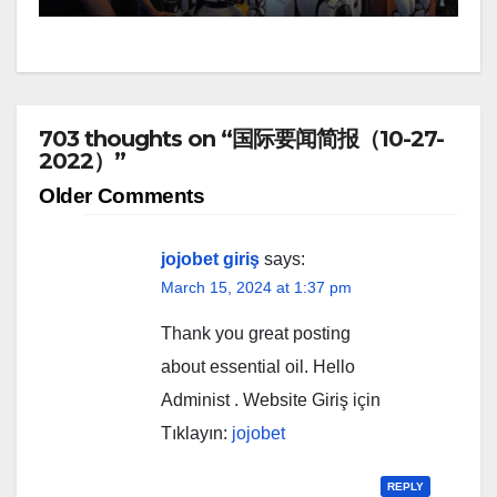
703 thoughts on “国际要闻简报（10-27-
2022）”
Comment
Older Comments
navigation
jojobet giriş
says:
March 15, 2024 at 1:37 pm
Thank you great posting
about essential oil. Hello
Administ . Website Giriş için
Tıklayın:
jojobet
REPLY