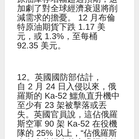
加劇了對全球經濟衰退將削
減需求的擔憂。 12 月布倫
特原油期貨下跌 1.17 美
元，或 1.3%，至每桶
92.35 美元。
12。英國國防部估計，
自 2 月 24 日入侵以來，俄
羅斯的 Ka-52 鱷魚直升機中
至少有 23 架被擊落或丟
失。英國官員說，這佔俄羅
斯空軍 90 架 Ka-52 在役機
隊的 25% 以上，“佔俄羅斯