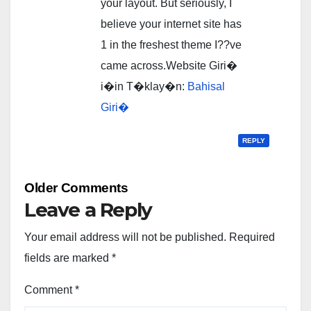
your layout. But seriously, I
believe your internet site has
1 in the freshest theme I??ve
came across.Website Giri�
i�in T�klay�n:
Bahisal
Giri�
REPLY
Comment
Older Comments
navigation
Leave a Reply
Your email address will not be published.
Required
fields are marked
*
Comment
*