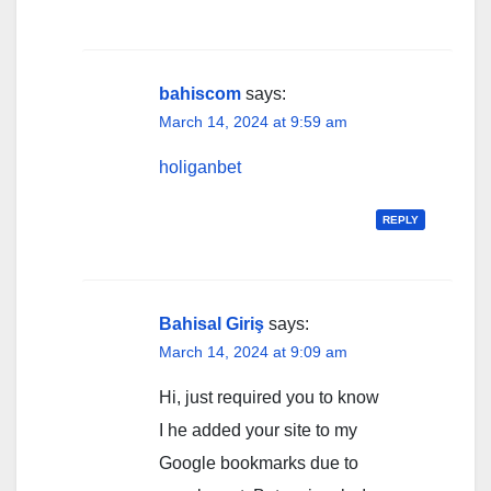
bahiscom
says:
March 14, 2024 at 9:59 am
holiganbet
REPLY
Bahisal Giriş
says:
March 14, 2024 at 9:09 am
Hi, just required you to know
I he added your site to my
Google bookmarks due to