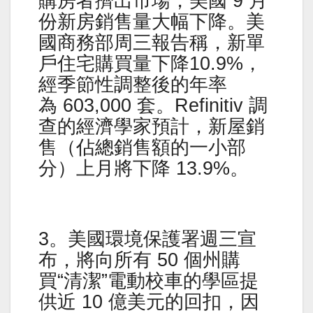
購房者擠出市場，美國 9 月
份新房銷售量大幅下降。美
國商務部周三報告稱，新單
戶住宅購買量下降10.9%，
經季節性調整後的年率
為 603,000 套。Refinitiv 調
查的經濟學家預計，新屋銷
售（佔總銷售額的一小部
分）上月將下降 13.9%。
3。美國環境保護署週三宣
布，將向所有 50 個州購
買“清潔”電動校車的學區提
供近 10 億美元的回扣，因