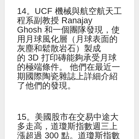
14。UCF 機械與航空航天工
程系副教授 Ranajay
Ghosh 和一個團隊發現，使
用月球風化層（月球表面的
灰塵和鬆散岩石）製成
的 3D 打印磚能夠承受月球
的極端條件。 他們在最近一
期國際陶瓷雜誌上詳細介紹
了他們的發現。
15。美國股市在交易中途大
多走高，道瓊斯指數週三上
漲超過 300 點。道瓊斯指數