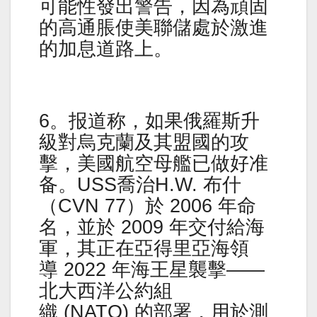
可能性發出警告，因為頑固
的高通脹使美聯儲處於激進
的加息道路上。
6。报道称，如果俄羅斯升
級對烏克蘭及其盟國的攻
擊，美國航空母艦已做好准
备。USS喬治H.W. 布什
（CVN 77）於 2006 年命
名，並於 2009 年交付給海
軍，其正在亞得里亞海領
導 2022 年海王星襲擊——
北大西洋公約組
織 (NATO) 的部署，用於測