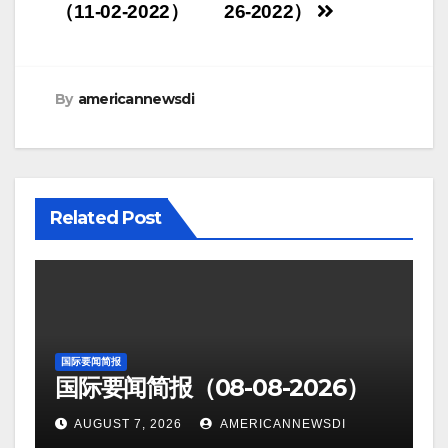
navigation
（11-02-2022）
26-2022）
By
americannewsdi
Related Post
国际要闻简报
国际要闻简报（08-08-2026）
AUGUST 7, 2026
AMERICANNEWSDI