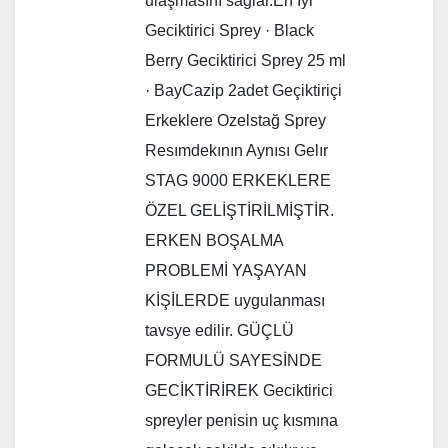
ulaşmasını sağlar.En İyi
Geciktirici Sprey · Black
Berry Geciktirici Sprey 25 ml
· BayCazip 2adet Geçiktiriçi
Erkeklere Ozelstağ Sprey
Resımdekının Aynısı Gelır
STAG 9000 ERKEKLERE
ÖZEL GELİŞTİRİLMİŞTİR.
ERKEN BOŞALMA
PROBLEMİ YAŞAYAN
KİŞİLERDE uygulanması
tavsye edilir. GÜÇLÜ
FORMULÜ SAYESİNDE
GECİKTİRİREK Geciktirici
spreyler penisin uç kısmına