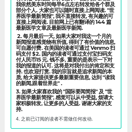
我依然美东时间每早6点左右转发给各个群及
部分个人. 大家也可以随时直接上网阅读. "世
界医学最新简报", 我不直接转发, 有兴趣的可
直接上网阅读. 目前网上已有翻译的 144 篇
最新医学文章及最新医学新闻.
2. 每月最后一天, 如果大家对我这一个月的
新闻报道感觉物有所值, 得到了有价值的信息,
可自愿付费. 在美国的读者可通过 Venmo 扫
码支付 $2. 国内的读者可通过支付宝扫码支
付人民币15 元. 钱不多, 重要的是表示一下对
我的报道的认可. 这将是对我付出的肯定和支
持. 也欢迎打赏. 我的宗旨就是追求新闻的本
质, 给大家提供更多最新重要信息, 达到 "读我
的新闻,跟着世界走" .
3. 如果大家喜欢我的 "国际要闻简报" 及 "世
界医学最新简报", 感觉可以从中受益, 烦请大
家积极转发, 让更多的人受益. 谢谢大家的支
持.
4. 之前已订阅的读者不需做任何改动.