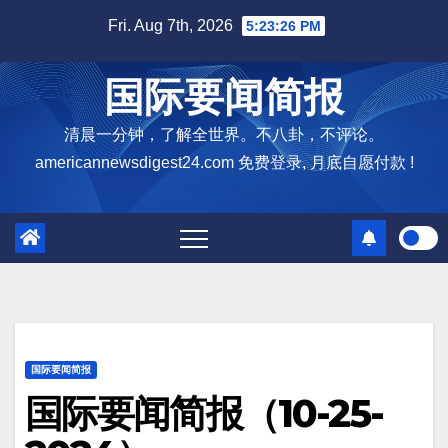
Skip
Fri. Aug 7th, 2026
5:23:27 PM
to
content
国际要闻简报
清晨一分钟，了解全世界。不八卦，不评论。
americannewsdigest24.com 免费登录, 月底自愿付款 !
国际要闻简报
国际要闻简报（10-25-