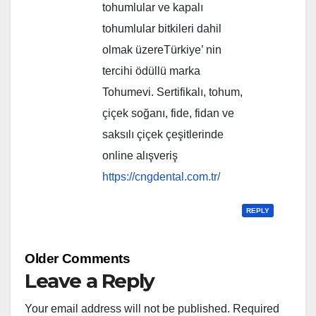
tohumlular ve kapalı
tohumlular bitkileri dahil
olmak üzereTürkiye’ nin
tercihi ödüllü marka
Tohumevi. Sertifikalı, tohum,
çiçek soğanı, fide, fidan ve
saksılı çiçek çeşitlerinde
online alışveriş
https://cngdental.com.tr/
REPLY
Comment
Older Comments
navigation
Leave a Reply
Your email address will not be published.
Required