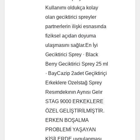
Kullanımı oldukça kolay
olan geciktirici spreyler
partnerlerin ilişki esnasında
fiziksel açıdan doyuma
ulaşmasını sağlar.En İyi
Geciktirici Sprey · Black
Berry Geciktirici Sprey 25 ml
· BayCazip 2adet Geçiktiriçi
Erkeklere Ozelstağ Sprey
Resımdekının Aynısı Gelır
STAG 9000 ERKEKLERE
ÖZEL GELİŞTİRİLMİŞTİR.
ERKEN BOŞALMA
PROBLEMİ YAŞAYAN
KİŞİLERDE uygulanması