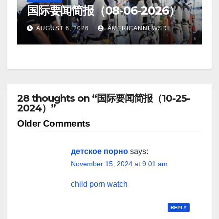
国际要闻简报（08-06-2026）
AUGUST 6, 2026
AMERICANNEWSDI
28 thoughts on “国际要闻简报（10-25-
2024）”
Comment
Older Comments
navigation
детское порно
says:
November 15, 2024 at 9:01 am
child porn watch
REPLY