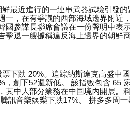
朝鮮最近進行的一連串武器試驗引發的
週一，在有爭議的西部海域邊界附近
韓國參謀長聯席會議在一份聲明中表
告擊退一艘據稱違反海上邊界的朝鮮
票下跌 20%。追踪納斯達克高盛中
%，創下52週新低。 該指數包含 65 
，其中大部分業務在中国境內開展。
，騰訊音樂娛樂下跌17%。 拼多多周一