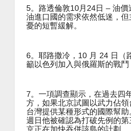
5。路透倫敦10月24日 – 
油進口國的需求依然低迷，但
憂的短暫緩解。
6。耶路撒冷，10 月 24 
籲以色列加入與俄羅斯的戰鬥
7。一項調查顯示，在過去四
方，如果北京試圖以武力佔領
台灣提供某種形式的國際幫助
週日他被確認為打破先例的第
京正在加快吞併該島的計劃。