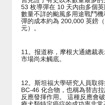
習見證了有史以來數量最多的先進
53 枚導彈在 10 天內由
數量不詳的颱風多用途戰鬥機和
彈的成本約為 200,000 英鎊
元）。
11。报道称，摩根大通總裁
市場尚未觸底。
12。斯坦福大學研究人員取
BC-46 化合物，也稱為替
反應發揮作用。 這種反應會
療犬類特定癌症的成功率非常高