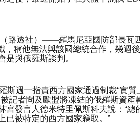
4 日（路透社）——羅馬尼亞國防部長瓦
）週一辭職，稱他無法與該國總統合作，幾週
會是與俄羅斯談判。
俄羅斯週一指責西方國家通過制裁“實質
當被記者問及歐盟將凍結的俄羅斯資產
林宮發言人德米特里佩斯科夫說：“總
上已被特定的西方國家竊取。”