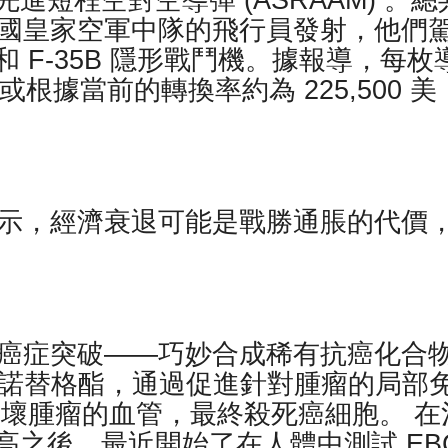
短程空對空導彈 (ASRAAM) 。總
多個英國皇家空軍中隊的飛行員發射，他們
 F-35B 隱形戰鬥機。據報導，每枚
（或根據當前的轉換率約為 225,500 美
表示，經濟衰退可能是戰勝通脹的代價
得癌症突破——巧妙合成稀有抗癌化合
吉拉諾替格酯，通過促進針對腫瘤的局部
破壞腫瘤的血管，最終殺死癌細胞。 在
之後，最近開始了在人體中測試 EBC