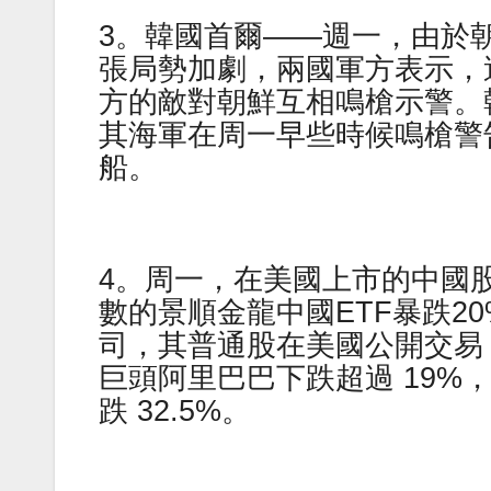
3。韓國首爾——週一，由於
張局勢加劇，兩國軍方表示，
方的敵對朝鮮互相鳴槍示警。
其海軍在周一早些時候鳴槍警
船。
4。周一，在美國上市的中國股
數的景順金龍中國ETF暴跌20
司，其普通股在美國公開交易
巨頭阿里巴巴下跌超過 19%
跌 32.5%。