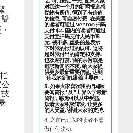
2. 每月最后一天, 如果大家
对我这一个月的新闻报道感
緊
觉物有所值, 得到了有价值
，雙
的信息, 可自愿付费. 在美国
的读者可通过 Venmo 扫码
示，
支付 $2. 国内的读者可通过
商
支付宝扫码支付人民币15
元. 钱不多, 重要的是表示一
下对我的报道的认可. 这将
是对我付出的肯定和支持.
也欢迎打赏. 我的宗旨就是
追求新闻的本质, 给大家提
供更多最新重要信息, 达到
國指
"读我的新闻,跟着世界走" .
家公
3. 如果大家喜欢我的 "国际
科技
要闻简报" 及 "世界医学最新
简报", 感觉可以从中受益,
暴
烦请大家积极转发, 让更多
的人受益. 谢谢大家的支持.
4. 之前已订阅的读者不需
做任何改动.