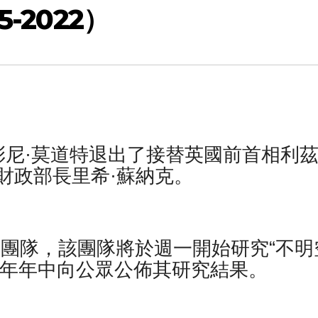
-2022）
尼·莫道特退出了接替英國前首相利茲
財政部長里希·蘇納克。
 人的團隊，該團隊將於週一開始研究“不明
23 年年中向公眾公佈其研究結果。