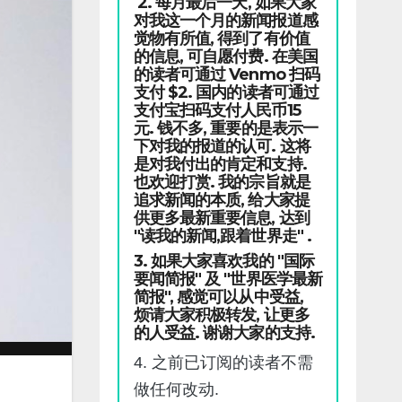
2. 每月最后一天, 如果大家
对我这一个月的新闻报道感
觉物有所值, 得到了有价值
的信息, 可自愿付费. 在美国
的读者可通过 Venmo 扫码
支付 $2. 国内的读者可通过
支付宝扫码支付人民币15
元. 钱不多, 重要的是表示一
下对我的报道的认可. 这将
是对我付出的肯定和支持.
也欢迎打赏. 我的宗旨就是
追求新闻的本质, 给大家提
供更多最新重要信息, 达到
"读我的新闻,跟着世界走" .
3. 如果大家喜欢我的 "国际
要闻简报" 及 "世界医学最新
简报", 感觉可以从中受益,
烦请大家积极转发, 让更多
的人受益. 谢谢大家的支持.
4. 之前已订阅的读者不需
做任何改动.