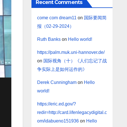
Recent Comments
come com dream11
on
国际要闻简
报（02-29-2024）
Ruth Banks
on
Hello world!
https://palm.muk.uni-hannover.de/
on
国际视角（十）《人们忘记了战
争实际上是如何运作的》
Derek Cunningham
on
Hello
world!
https://eric.ed.gov/?
redir=http://card.lifenlegacydigital.c
om/idabueno151936
on
Hello