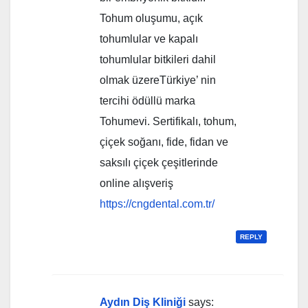
Tohum oluşumu, açık
tohumlular ve kapalı
tohumlular bitkileri dahil
olmak üzereTürkiye’ nin
tercihi ödüllü marka
Tohumevi. Sertifikalı, tohum,
çiçek soğanı, fide, fidan ve
saksılı çiçek çeşitlerinde
online alışveriş
https://cngdental.com.tr/
REPLY
Aydın Diş Kliniği
says: