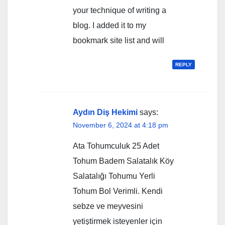
your technique of writing a
blog. I added it to my
bookmark site list and will
REPLY
Aydın Diş Hekimi
says:
November 6, 2024 at 4:18 pm
Ata Tohumculuk 25 Adet
Tohum Badem Salatalık Köy
Salatalığı Tohumu Yerli
Tohum Bol Verimli. Kendi
sebze ve meyvesini
yetiştirmek isteyenler için