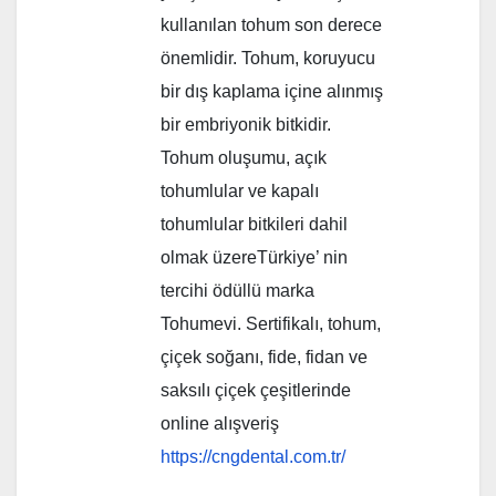
kullanılan tohum son derece
önemlidir. Tohum, koruyucu
bir dış kaplama içine alınmış
bir embriyonik bitkidir.
Tohum oluşumu, açık
tohumlular ve kapalı
tohumlular bitkileri dahil
olmak üzereTürkiye’ nin
tercihi ödüllü marka
Tohumevi. Sertifikalı, tohum,
çiçek soğanı, fide, fidan ve
saksılı çiçek çeşitlerinde
online alışveriş
https://cngdental.com.tr/