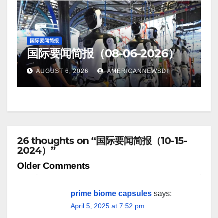
国际要闻简报
国际要闻简报（08-06-2026）
AUGUST 6, 2026
AMERICANNEWSDI
26 thoughts on “国际要闻简报（10-15-
2024）”
Comment
Older Comments
navigation
prime biome capsules
says:
April 5, 2025 at 7:52 pm