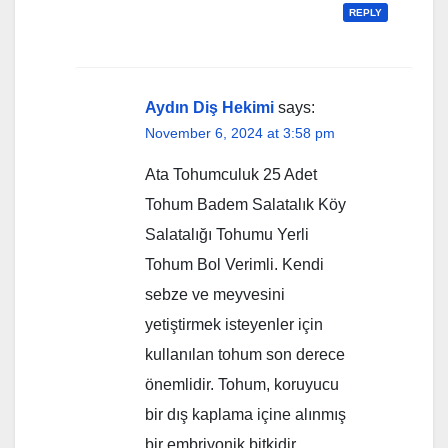
REPLY
Aydın Diş Hekimi
says:
November 6, 2024 at 3:58 pm
Ata Tohumculuk 25 Adet
Tohum Badem Salatalık Köy
Salatalığı Tohumu Yerli
Tohum Bol Verimli. Kendi
sebze ve meyvesini
yetiştirmek isteyenler için
kullanılan tohum son derece
önemlidir. Tohum, koruyucu
bir dış kaplama içine alınmış
bir embriyonik bitkidir.