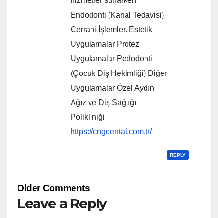
hizmetler sunarken
Endodonti (Kanal Tedavisi)
Cerrahi İşlemler. Estetik
Uygulamalar Protez
Uygulamalar Pedodonti
(Çocuk Diş Hekimliği) Diğer
Uygulamalar Özel Aydın
Ağız ve Diş Sağlığı
Polikliniği
https://cngdental.com.tr/
REPLY
Comment
Older Comments
navigation
Leave a Reply