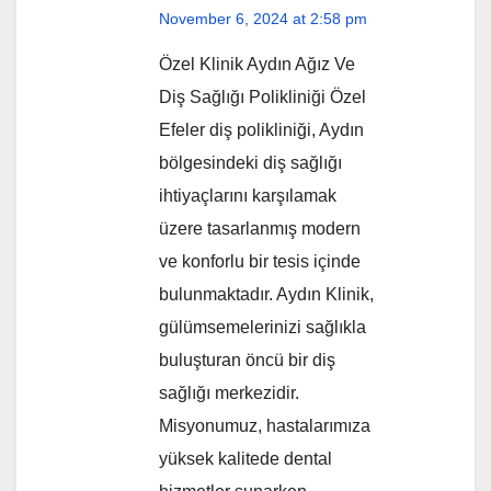
November 6, 2024 at 2:58 pm
Özel Klinik Aydın Ağız Ve
Diş Sağlığı Polikliniği Özel
Efeler diş polikliniği, Aydın
bölgesindeki diş sağlığı
ihtiyaçlarını karşılamak
üzere tasarlanmış modern
ve konforlu bir tesis içinde
bulunmaktadır. Aydın Klinik,
gülümsemelerinizi sağlıkla
buluşturan öncü bir diş
sağlığı merkezidir.
Misyonumuz, hastalarımıza
yüksek kalitede dental