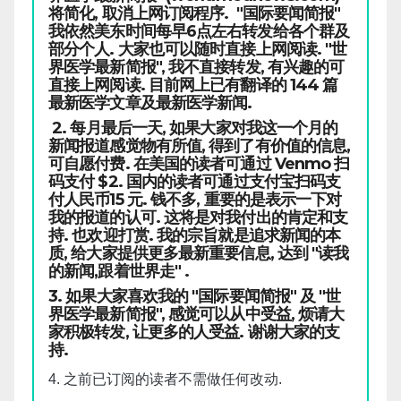
将简化, 取消上网订阅程序. "国际要闻简报"
我依然美东时间每早6点左右转发给各个群及
部分个人. 大家也可以随时直接上网阅读. "世
界医学最新简报", 我不直接转发, 有兴趣的可
直接上网阅读. 目前网上已有翻译的 144 篇
最新医学文章及最新医学新闻.
2. 每月最后一天, 如果大家对我这一个月的
新闻报道感觉物有所值, 得到了有价值的信息,
可自愿付费. 在美国的读者可通过 Venmo 扫
码支付 $2. 国内的读者可通过支付宝扫码支
付人民币15 元. 钱不多, 重要的是表示一下对
我的报道的认可. 这将是对我付出的肯定和支
持. 也欢迎打赏. 我的宗旨就是追求新闻的本
质, 给大家提供更多最新重要信息, 达到 "读我
的新闻,跟着世界走" .
3. 如果大家喜欢我的 "国际要闻简报" 及 "世
界医学最新简报", 感觉可以从中受益, 烦请大
家积极转发, 让更多的人受益. 谢谢大家的支
持.
4. 之前已订阅的读者不需做任何改动.