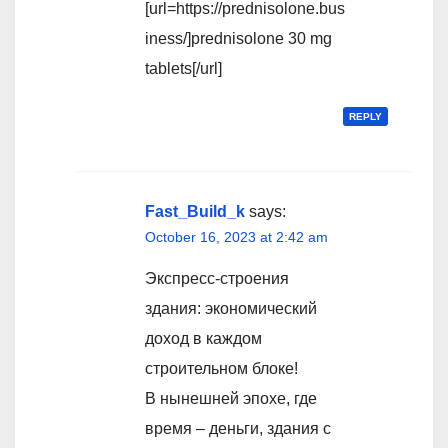
[url=https://prednisolone.bus
iness/]prednisolone 30 mg
tablets[/url]
REPLY
Fast_Build_k
says:
October 16, 2023 at 2:42 am
Экспресс-строения
здания: экономический
доход в каждом
строительном блоке!
В нынешней эпохе, где
время – деньги, здания с