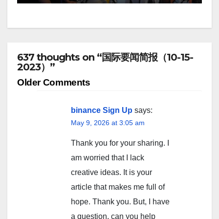
637 thoughts on “国际要闻简报（10-15-
2023）”
Comment
Older Comments
navigation
binance Sign Up
says:
May 9, 2026 at 3:05 am
Thank you for your sharing. I
am worried that I lack
creative ideas. It is your
article that makes me full of
hope. Thank you. But, I have
a question, can you help