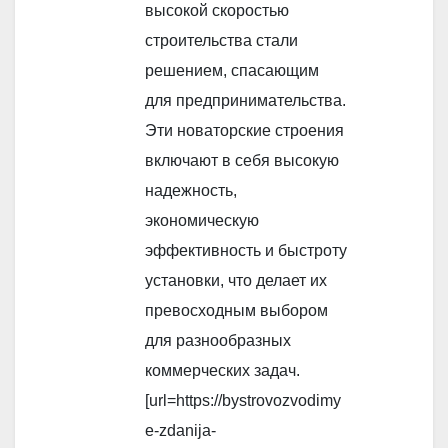
высокой скоростью
строительства стали
решением, спасающим
для предпринимательства.
Эти новаторские строения
включают в себя высокую
надежность,
экономическую
эффективность и быстроту
установки, что делает их
превосходным выбором
для разнообразных
коммерческих задач.
[url=https://bystrovozvodimy
e-zdanija-