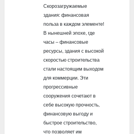
Скорозагружаемые
здания: финансовая
польза в каждом элементе!
В нынешней эпохе, где
часы – финансовые
ресурсы, здания с высокой
скоростью строительства
стали настоящим выходом
для коммерции. Эти
прогрессивные
сооружения сочетают в
себе высокую прочность,
финансовую выгоду и
быстрое строительство,
что позволяет им