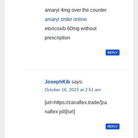
amaryl 4mg over the counter
amaryl order online
etoricoxib 60mg without
prescription
REPLY
JosephKib
says:
October 16, 2023 at 2:51 am
[url=https://zanaflex.trade/]za
naflex pill[/url]
REPLY