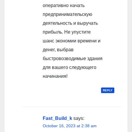
оперативно начать
предпринимательскую
деятельность и выручать
прибыль. Не упустите
шанс экономии времени и
денег, выбрав
быстровозводимые здания
для вашего следующего
начинания!
REPLY
Fast_Build_k
says:
October 16, 2023 at 2:38 am