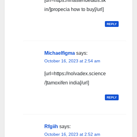
[url=https://finasteridetabs.sk
in/]propecia how to buy[/url]
REPLY
Michaelfigma
says:
October 16, 2023 at 2:54 am
[url=https://nolvadex.science
/]tamoxifen india[/url]
REPLY
Rfgiih
says:
October 16, 2023 at 2:52 am