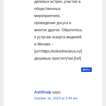
деловых встреч, участие в
общественных
мероприятиях,
проведение досуга и
многое другое. Обратитесь
к услугам эскорта моделей
в Москве –
[url=https://eskortmoskva.ru/]
дешевые проститутки.[/url]
REPLY
AshDraip
says:
October 16, 2023 at 2:44 am