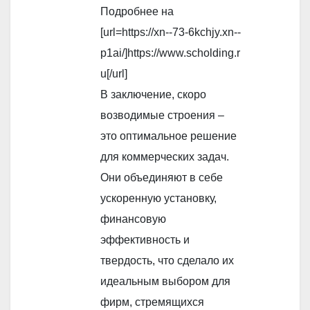
Подробнее на
[url=https://xn--73-6kchjy.xn--
p1ai/]https://www.scholding.r
u[/url]
В заключение, скоро
возводимые строения –
это оптимальное решение
для коммерческих задач.
Они объединяют в себе
ускоренную установку,
финансовую
эффективность и
твердость, что сделало их
идеальным выбором для
фирм, стремящихся