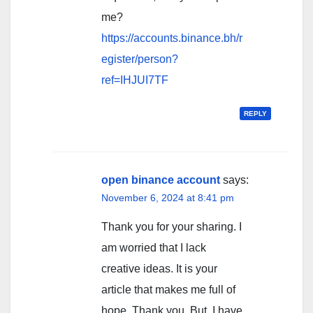
me?
https://accounts.binance.bh/r
egister/person?
ref=IHJUI7TF
REPLY
open binance account
says:
November 6, 2024 at 8:41 pm
Thank you for your sharing. I
am worried that I lack
creative ideas. It is your
article that makes me full of
hope. Thank you. But, I have