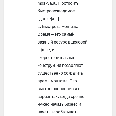
moskva.ru/]Построить
быстровозводимое
здание[/url]
1. Быстрота монтажа:
Время – это самый
важный ресурс в деловой
сфере, и
скоростроительные
конструкции позволяют
существенно сократить
время монтажа. Это
высоко оценивается в
вариантах, когда срочно
нужно начать бизнес и
начать зарабатывать.