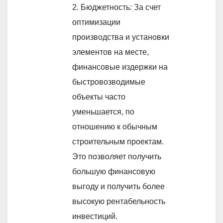
2. Бюджетность: За счет
оптимизации
производства и установки
элементов на месте,
финансовые издержки на
быстровозводимые
объекты часто
уменьшается, по
отношению к обычным
строительным проектам.
Это позволяет получить
большую финансовую
выгоду и получить более
высокую рентабельность
инвестиций.