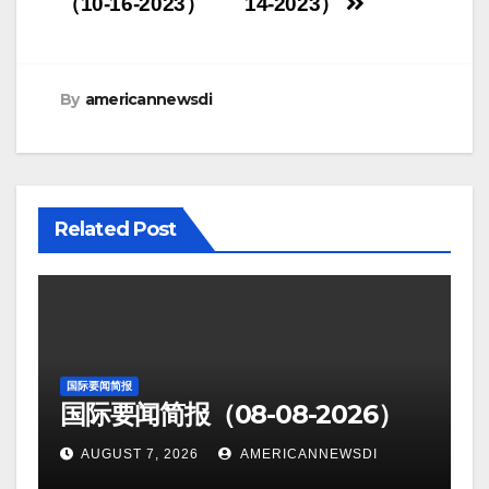
navigation
（10-16-2023）
14-2023）
By
americannewsdi
Related Post
国际要闻简报
国际要闻简报（08-08-2026）
AUGUST 7, 2026
AMERICANNEWSDI