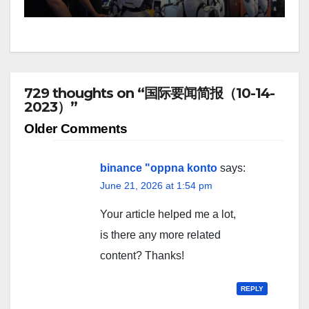
729 thoughts on “国际要闻简报（10-14-
2023）”
Comment
Older Comments
navigation
binance "oppna konto
says:
June 21, 2026 at 1:54 pm
Your article helped me a lot,
is there any more related
content? Thanks!
REPLY