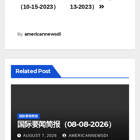
navigation
（10-15-2023）
13-2023）
By
americannewsdi
Related Post
国际要闻简报
国际要闻简报（08-08-2026）
AUGUST 7, 2026
AMERICANNEWSDI