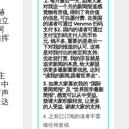
2. 每月最后一天, 如果大家
对我这一个月的新闻报道感
赫
觉物有所值, 得到了有价值
的信息, 可自愿付费. 在美国
独立
的读者可通过 Venmo 扫码
阿
支付 $2. 国内的读者可通过
支付宝扫码支付人民币15
指挥
元. 钱不多, 重要的是表示一
下对我的报道的认可. 这将
是对我付出的肯定和支持.
也欢迎打赏. 我的宗旨就是
追求新闻的本质, 给大家提
供更多最新重要信息, 达到
主
"读我的新闻,跟着世界走" .
了中
3. 如果大家喜欢我的 "国际
要闻简报" 及 "世界医学最新
新声
简报", 感觉可以从中受益,
是达
烦请大家积极转发, 让更多
的人受益. 谢谢大家的支持.
4. 之前已订阅的读者不需
做任何改动.