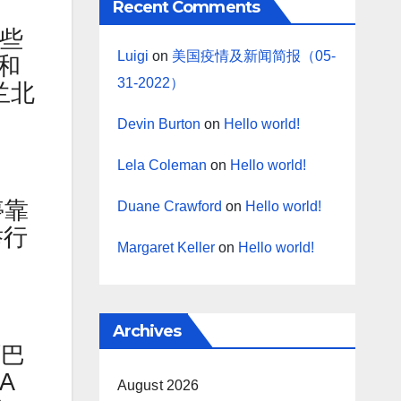
Recent Comments
这些
Luigi
on
美国疫情及新闻简报（05-
和
31-2022）
兰北
Devin Burton
on
Hello world!
Lela Coleman
on
Hello world!
停靠
Duane Crawford
on
Hello world!
举行
Margaret Keller
on
Hello world!
Archives
阿巴
A
August 2026