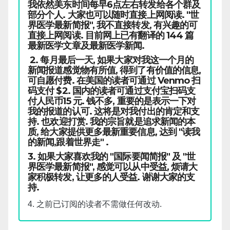
我依然美东时间每早6点左右转发给各个群及
部分个人. 大家也可以随时直接上网阅读. "世
界医学最新简报", 我不直接转发, 有兴趣的可
直接上网阅读. 目前网上已有翻译的 144 篇
最新医学文章及最新医学新闻.
2. 每月最后一天, 如果大家对我这一个月的
新闻报道感觉物有所值, 得到了有价值的信息,
可自愿付费. 在美国的读者可通过 Venmo 扫
码支付 $2. 国内的读者可通过支付宝扫码支
付人民币15 元. 钱不多, 重要的是表示一下对
我的报道的认可. 这将是对我付出的肯定和支
持. 也欢迎打赏. 我的宗旨就是追求新闻的本
质, 给大家提供更多最新重要信息, 达到 "读我
的新闻,跟着世界走" .
3. 如果大家喜欢我的 "国际要闻简报" 及 "世
界医学最新简报", 感觉可以从中受益, 烦请大
家积极转发, 让更多的人受益. 谢谢大家的支
持.
4. 之前已订阅的读者不需做任何改动.