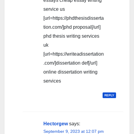
essays cheap essay writing
service us
[url=https://phdthesisdisserta
tion.com/]phd proposal[/url]
phd thesis writing services
uk
[url=https://writeadissertation
.com/]dissertation def[/url]
online dissertation writing
services
REPLY
Hectorgew
says:
September 9, 2023 at 12:07 pm