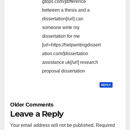
gtops.com/]difference
between a thesis and a
dissertation[/url] can
someone write my
dissertation for me
[url=https://helpwritingdissert
ation.com/]dissertation
assistance uk[/url] research
proposal dissertation
REPLY
Comment
Older Comments
navigation
Leave a Reply
Your email address will not be published.
Required