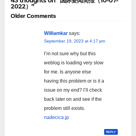
43 thoughts on “国际要闻简报（10-07-
2022）”
Comment
Older Comments
navigation
Williamkar
says:
September 19, 2023 at 4:17 pm
I’m not sure why but this
weblog is loading very slow
for me. Is anyone else
having this problem or is it a
issue on my end? I’ll check
back later on and see if the
problem still exists.
nadecica.jp
REPLY