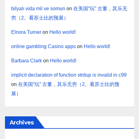
bilyalı vida mil ve somun
on
在美国“玩” 古董，其乐无
穷（2。看苏士比的预展）
Elnora Turner
on
Hello world!
online gambling Casino apps
on
Hello world!
Barbara Clark
on
Hello world!
implicit declaration of function strdup is invalid in c99
on
在美国“玩” 古董，其乐无穷（2。看苏士比的预
展）
Archives