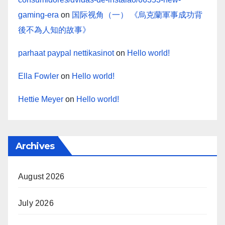
gaming-era
on
国际视角（一） 《烏克蘭軍事成功背
後不為人知的故事》
parhaat paypal nettikasinot
on
Hello world!
Ella Fowler
on
Hello world!
Hettie Meyer
on
Hello world!
Archives
August 2026
July 2026