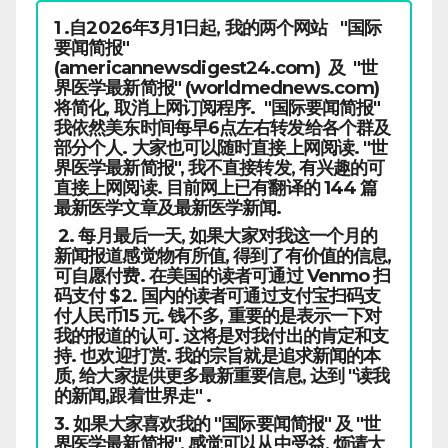
1 .自2026年3月1日起, 我的两个网站 "国际
要闻简报"
(americannewsdigest24.com) 及 "世
界医学最新简报" (worldmednews.com)
将简化, 取消上网订阅程序. "国际要闻简报"
我依然美东时间每早6点左右转发给各个群及
部分个人. 大家也可以随时直接上网阅读. "世
界医学最新简报", 我不直接转发, 有兴趣的可
直接上网阅读. 目前网上已有翻译的 144 篇
最新医学文章及最新医学新闻.
2. 每月最后一天, 如果大家对我这一个月的
新闻报道感觉物有所值, 得到了有价值的信息,
可自愿付费. 在美国的读者可通过 Venmo 扫
码支付 $2. 国内的读者可通过支付宝扫码支
付人民币15 元. 钱不多, 重要的是表示一下对
我的报道的认可. 这将是对我付出的肯定和支
持. 也欢迎打赏. 我的宗旨就是追求新闻的本
质, 给大家提供更多最新重要信息, 达到 "读我
的新闻,跟着世界走" .
3. 如果大家喜欢我的 "国际要闻简报" 及 "世
界医学最新简报", 感觉可以从中受益, 烦请大