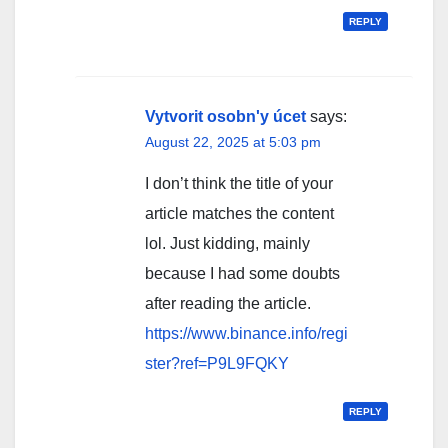
REPLY
Vytvorit osobn'y úcet
says:
August 22, 2025 at 5:03 pm
I don’t think the title of your
article matches the content
lol. Just kidding, mainly
because I had some doubts
after reading the article.
https://www.binance.info/regi
ster?ref=P9L9FQKY
REPLY