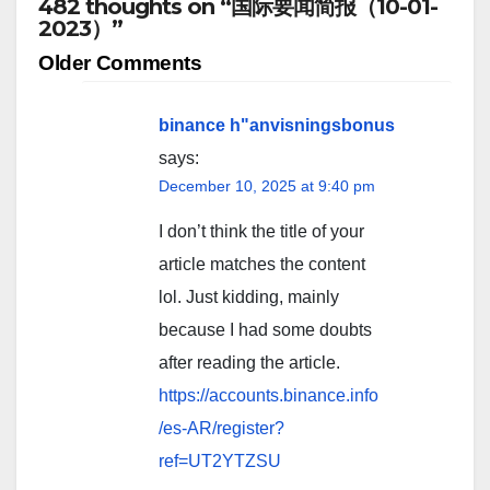
482 thoughts on “国际要闻简报（10-01-
2023）”
Comment
Older Comments
navigation
binance h"anvisningsbonus
says:
December 10, 2025 at 9:40 pm
I don’t think the title of your
article matches the content
lol. Just kidding, mainly
because I had some doubts
after reading the article.
https://accounts.binance.info
/es-AR/register?
ref=UT2YTZSU