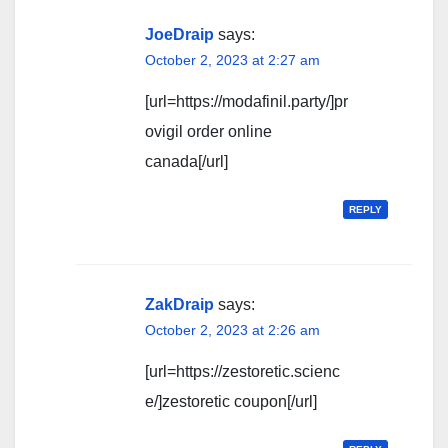
JoeDraip
says:
October 2, 2023 at 2:27 am
[url=https://modafinil.party/]pr
ovigil order online
canada[/url]
REPLY
ZakDraip
says:
October 2, 2023 at 2:26 am
[url=https://zestoretic.scienc
e/]zestoretic coupon[/url]