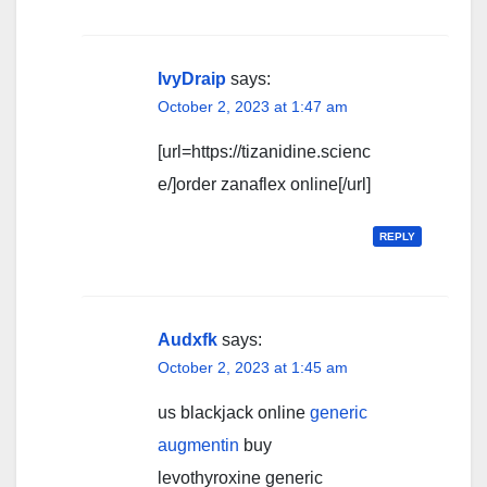
IvyDraip
says:
October 2, 2023 at 1:47 am
[url=https://tizanidine.scienc
e/]order zanaflex online[/url]
REPLY
Audxfk
says:
October 2, 2023 at 1:45 am
us blackjack online
generic
augmentin
buy
levothyroxine generic