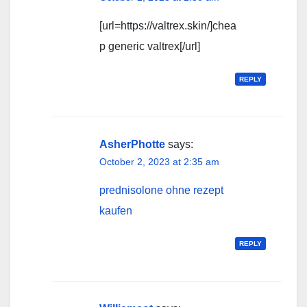
[url=https://valtrex.skin/]chea
p generic valtrex[/url]
REPLY
AsherPhotte
says:
October 2, 2023 at 2:35 am
prednisolone ohne rezept
kaufen
REPLY