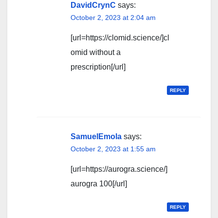
DavidCrynC
says:
October 2, 2023 at 2:04 am
[url=https://clomid.science/]cl
omid without a
prescription[/url]
REPLY
SamuelEmola
says:
October 2, 2023 at 1:55 am
[url=https://aurogra.science/]
aurogra 100[/url]
REPLY