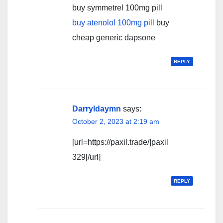
buy symmetrel 100mg pill
buy atenolol 100mg pill
buy
cheap generic dapsone
REPLY
Darryldaymn
says:
October 2, 2023 at 2:19 am
[url=https://paxil.trade/]paxil
329[/url]
REPLY