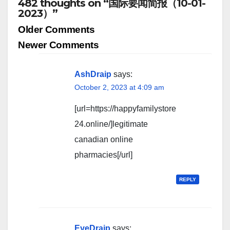
482 thoughts on “国际要闻简报（10-01-
2023）”
Comment
Older Comments
navigation
Newer Comments
AshDraip
says:
October 2, 2023 at 4:09 am
[url=https://happyfamilystore
24.online/]legitimate
canadian online
pharmacies[/url]
REPLY
EyeDraip
says: