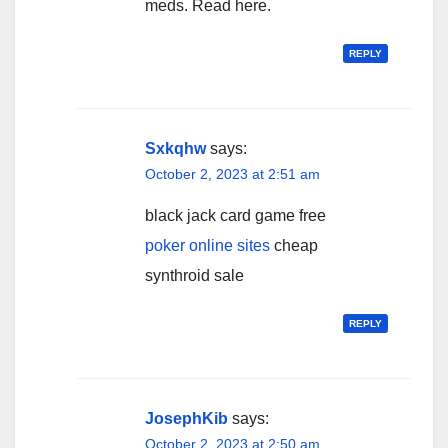
meds. Read here.
REPLY
Sxkqhw
says:
October 2, 2023 at 2:51 am
black jack card game free
poker online sites
cheap
synthroid sale
REPLY
JosephKib
says:
October 2, 2023 at 2:50 am