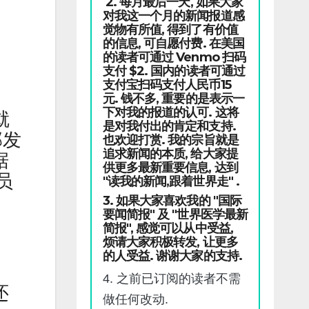
2. 每月最后一天, 如果大家
对我这一个月的新闻报道感
觉物有所值, 得到了有价值
的信息, 可自愿付费. 在美国
的读者可通过 Venmo 扫码
支付 $2. 国内的读者可通过
支付宝扫码支付人民币15
元. 钱不多, 重要的是表示一
下对我的报道的认可. 这将
就
是对我付出的肯定和支持.
部发
也欢迎打赏. 我的宗旨就是
追求新闻的本质, 给大家提
据
供更多最新重要信息, 达到
员
"读我的新闻,跟着世界走" .
3. 如果大家喜欢我的 "国际
要闻简报" 及 "世界医学最新
简报", 感觉可以从中受益,
烦请大家积极转发, 让更多
的人受益. 谢谢大家的支持.
4. 之前已订阅的读者不需
还
做任何改动.