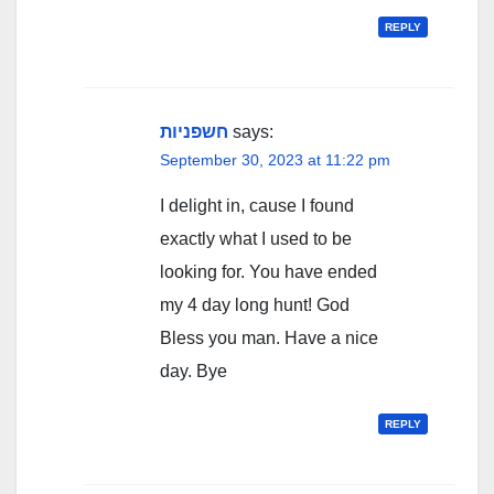
REPLY
חשפניות
says:
September 30, 2023 at 11:22 pm
I delight in, cause I found
exactly what I used to be
looking for. You have ended
my 4 day long hunt! God
Bless you man. Have a nice
day. Bye
REPLY