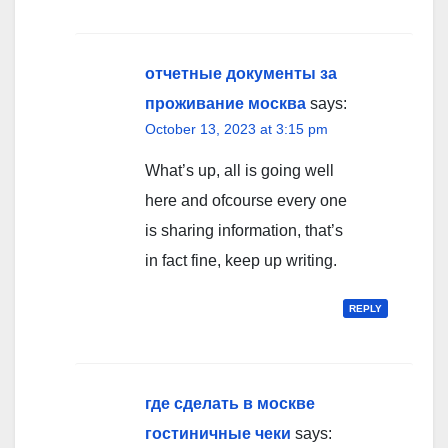
отчетные документы за
проживание москва
says:
October 13, 2023 at 3:15 pm
What’s up, all is going well
here and ofcourse every one
is sharing information, that’s
in fact fine, keep up writing.
REPLY
где сделать в москве
гостиничные чеки
says: