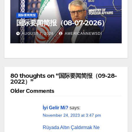
国际要闻简报
国际要闻简报（08-07-2026）
AUGUST 7, 2026
AMERICANNEWSDI
80 thoughts on “国际要闻简报（09-28-
2022）”
Comment
Older Comments
navigation
İyi Gelir Mi?
says:
November 24, 2023 at 3:47 pm
Rüyada Altın Çaldırmak Ne