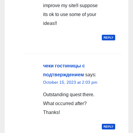
improve my site!I suppose
its ok to use some of your
ideas!!
REPLY
чеки гостиницы с
подтверждением
says:
October 15, 2023 at 2:03 pm
Outstanding quest there.
What occurred after?
Thanks!
REPLY