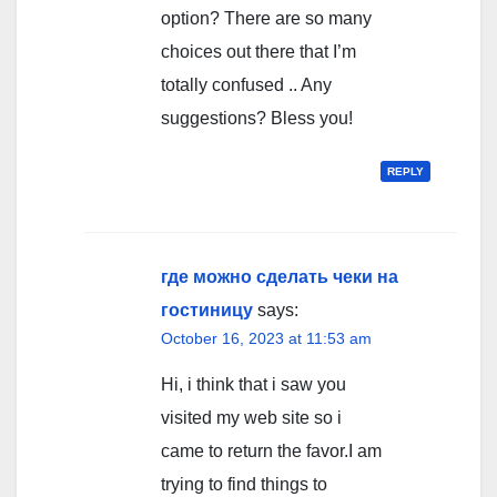
option? There are so many
choices out there that I’m
totally confused .. Any
suggestions? Bless you!
REPLY
где можно сделать чеки на
гостиницу
says:
October 16, 2023 at 11:53 am
Hi, i think that i saw you
visited my web site so i
came to return the favor.I am
trying to find things to