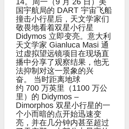
14。周一（9 月 26 日）美
国宇航局的 DART 宇宙飞船
撞击小行星后，天文学家们
敬畏地看着双星小行星
Didymos 立即变亮。意大利
天文学家 Gianluca Masi 通
过虚拟望远镜项目在现场直
播中分享了观察结果，他无
法抑制对这一景象的兴
奋。 当时距离地球
约 700 万英里（1100 万公
里）的 Didymos –
Dimorphos 双星小行星的一
个小而暗的点开始迅速变
亮，并在几分钟内甚至超过