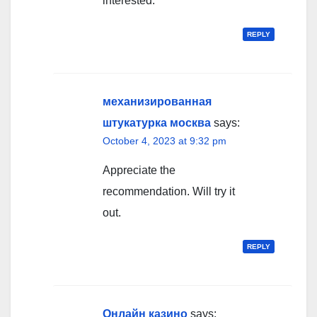
interested.
REPLY
механизированная
штукатурка москва
says:
October 4, 2023 at 9:32 pm
Appreciate the
recommendation. Will try it
out.
REPLY
Онлайн казино
says: