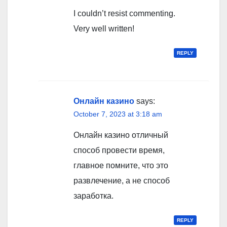
I couldn’t resist commenting.
Very well written!
REPLY
Онлайн казино
says:
October 7, 2023 at 3:18 am
Онлайн казино отличный
способ провести время,
главное помните, что это
развлечение, а не способ
заработка.
REPLY