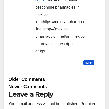
best online pharmacies in
mexico
[url=https://mexicanpharmon
line.shop/#]mexico
pharmacy online[/url] mexico
pharmacies prescription
drugs
REPLY
Comment
Older Comments
navigation
Newer Comments
Leave a Reply
Your email address will not be published.
Required