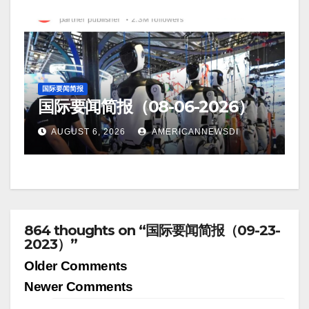
国际要闻简报
国际要闻简报（08-06-2026）
AUGUST 6, 2026
AMERICANNEWSDI
864 thoughts on “国际要闻简报（09-23-
2023）”
Comment
Older Comments
navigation
Newer Comments