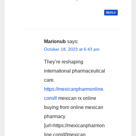
REPLY
Marionub
says:
October 18, 2023 at 6:43 pm
They’re reshaping
international pharmaceutical
care.
https://mexicanpharmonline.
com/#
mexican rx online
buying from online mexican
pharmacy
[url=https://mexicanpharmon
line.com/#]mexican