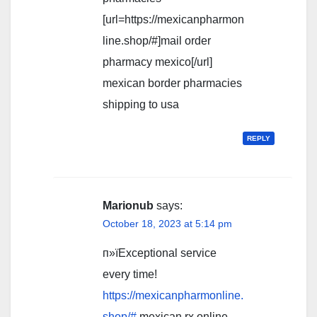
[url=https://mexicanpharmon
line.shop/#]mail order
pharmacy mexico[/url]
mexican border pharmacies
shipping to usa
REPLY
Marionub
says:
October 18, 2023 at 5:14 pm
п»їExceptional service
every time!
https://mexicanpharmonline.
shop/#
mexican rx online