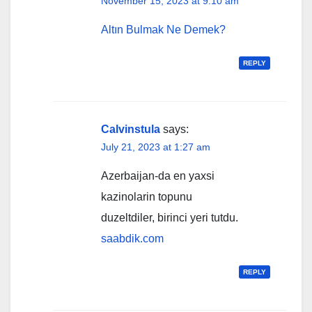
November 15, 2023 at 9:10 am
Altın Bulmak Ne Demek?
REPLY
Calvinstula
says:
July 21, 2023 at 1:27 am
Azerbaijan-da en yaxsi
kazinolarin topunu
duzeltdiler, birinci yeri tutdu.
saabdik.com
REPLY