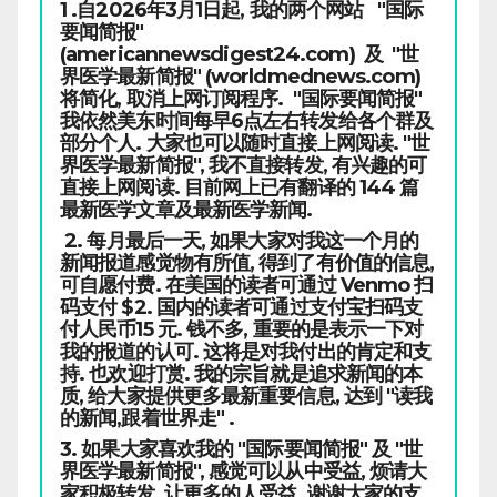
1 .自2026年3月1日起, 我的两个网站 "国际
要闻简报"
(americannewsdigest24.com) 及 "世
界医学最新简报" (worldmednews.com)
将简化, 取消上网订阅程序. "国际要闻简报"
我依然美东时间每早6点左右转发给各个群及
部分个人. 大家也可以随时直接上网阅读. "世
界医学最新简报", 我不直接转发, 有兴趣的可
直接上网阅读. 目前网上已有翻译的 144 篇
最新医学文章及最新医学新闻.
2. 每月最后一天, 如果大家对我这一个月的
新闻报道感觉物有所值, 得到了有价值的信息,
可自愿付费. 在美国的读者可通过 Venmo 扫
码支付 $2. 国内的读者可通过支付宝扫码支
付人民币15 元. 钱不多, 重要的是表示一下对
我的报道的认可. 这将是对我付出的肯定和支
持. 也欢迎打赏. 我的宗旨就是追求新闻的本
质, 给大家提供更多最新重要信息, 达到 "读我
的新闻,跟着世界走" .
3. 如果大家喜欢我的 "国际要闻简报" 及 "世
界医学最新简报", 感觉可以从中受益, 烦请大
家积极转发, 让更多的人受益. 谢谢大家的支