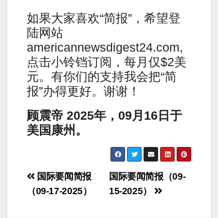
如果大家喜欢“简报”，希望登
陆网站
americannewsdigest24.com,
点击小铃铛订阅，每月仅$2美
元。有你们的支持我会把“简
报”办得更好。谢谢！
顾震帝
2025
年，
09
月
16
日于
美国康州。
Post
国际要闻简报
国际要闻简报（09-
navigation
（09-17-2025）
15-2025）