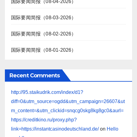
国际要闻简报（08-04-2026）
国际要闻简报（08-03-2026）
国际要闻简报（08-02-2026）
国际要闻简报（08-01-2026）
Recent Comments
http://95.staikudrik.com/index/d1?
diff=0&utm_source=ogdd&utm_campaign=26607&ut
m_content=&utm_clickid=snqcg0skg8kg8gc0&aurl=
https://creditkino.ru/proxy.php?
link=https://instantcasinodeutschland.de/
on
Hello