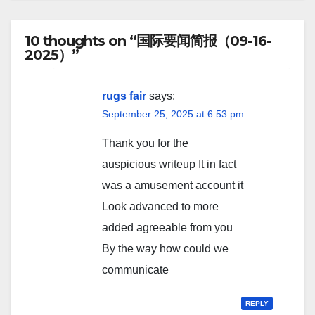
10 thoughts on “国际要闻简报（09-16-
2025）”
rugs fair
says:
September 25, 2025 at 6:53 pm
Thank you for the
auspicious writeup It in fact
was a amusement account it
Look advanced to more
added agreeable from you
By the way how could we
communicate
REPLY