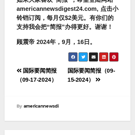
americannewsdigest24.com, 点击小
铃铛订阅，每月仅$2美元。有你们的
支持我会把“简报”办得更好。谢谢！
顾震帝 2024年，9月，16日。
Post
国际要闻简报
国际要闻简报（09-
navigation
（09-17-2024）
15-2024）
By
americannewsdi