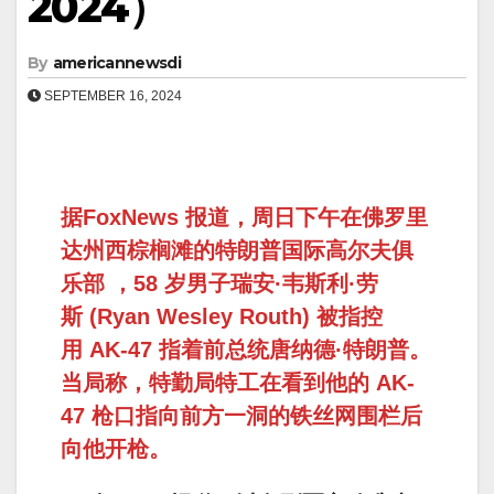
2024）
By
americannewsdi
SEPTEMBER 16, 2024
据FoxNews 报道，周日下午在佛罗里
达州西棕榈滩的特朗普国际高尔夫俱
乐部 ，58 岁男子瑞安·韦斯利·劳
斯 (Ryan Wesley Routh) 被指控
用 AK-47 指着前总统唐纳德·特朗普。
当局称，特勤局特工在看到他的 AK-
47 枪口指向前方一洞的铁丝网围栏后
向他开枪。