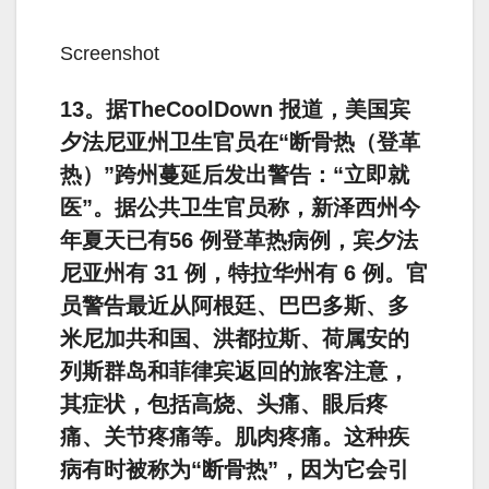
Screenshot
13。据TheCoolDown 报道，美国宾
夕法尼亚州卫生官员在“断骨热（登革
热）”跨州蔓延后发出警告：“立即就
医”。据公共卫生官员称，新泽西州今
年夏天已有56 例登革热病例，宾夕法
尼亚州有 31 例，特拉华州有 6 例。官
员警告最近从阿根廷、巴巴多斯、多
米尼加共和国、洪都拉斯、荷属安的
列斯群岛和菲律宾返回的旅客注意，
其症状，包括高烧、头痛、眼后疼
痛、关节疼痛等。肌肉疼痛。这种疾
病有时被称为“断骨热”，因为它会引