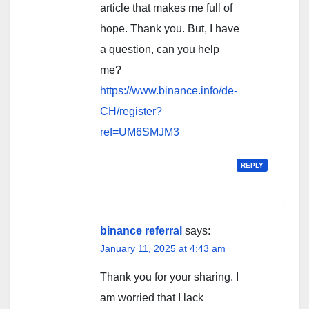
article that makes me full of
hope. Thank you. But, I have
a question, can you help
me?
https://www.binance.info/de-
CH/register?
ref=UM6SMJM3
REPLY
binance referral
says:
January 11, 2025 at 4:43 am
Thank you for your sharing. I
am worried that I lack