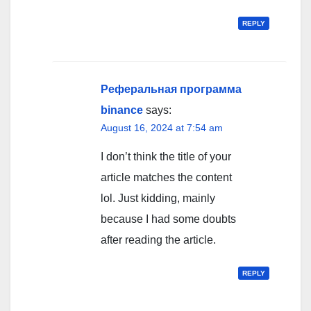
REPLY
Реферальная программа
binance
says:
August 16, 2024 at 7:54 am
I don’t think the title of your
article matches the content
lol. Just kidding, mainly
because I had some doubts
after reading the article.
REPLY