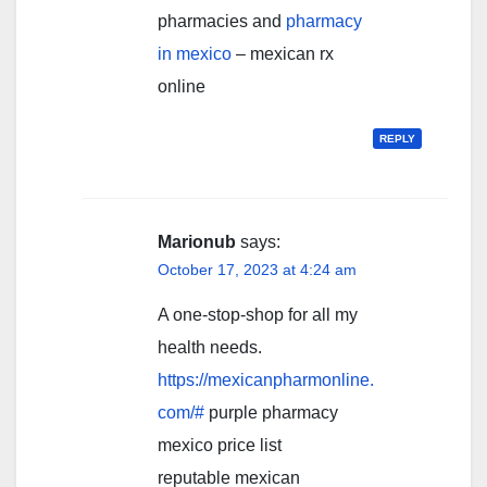
pharmacies and
pharmacy
in mexico
– mexican rx
online
REPLY
Marionub
says:
October 17, 2023 at 4:24 am
A one-stop-shop for all my
health needs.
https://mexicanpharmonline.
com/#
purple pharmacy
mexico price list
reputable mexican