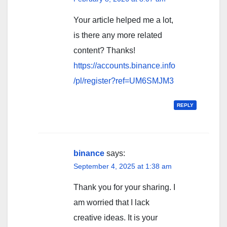
Your article helped me a lot,
is there any more related
content? Thanks!
https://accounts.binance.info
/pl/register?ref=UM6SMJM3
REPLY
binance
says:
September 4, 2025 at 1:38 am
Thank you for your sharing. I
am worried that I lack
creative ideas. It is your