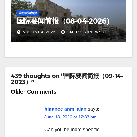
国际要闻简报
国际要闻简报（08-04-2026）
AUGUST 4, 2026
AMERICANNEWSDI
439 thoughts on “国际要闻简报（09-14-
2023）”
Comment
Older Comments
navigation
binance anm"alan
says:
June 18, 2026 at 12:33 pm
Can you be more specific