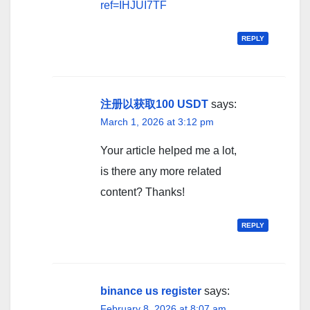
ref=IHJUI7TF
REPLY
注册以获取100 USDT
says:
March 1, 2026 at 3:12 pm
Your article helped me a lot,
is there any more related
content? Thanks!
REPLY
binance us register
says:
February 8, 2026 at 8:07 am