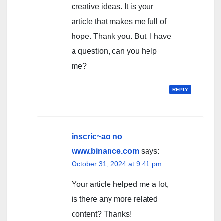
creative ideas. It is your
article that makes me full of
hope. Thank you. But, I have
a question, can you help
me?
REPLY
inscric~ao no
www.binance.com
says:
October 31, 2024 at 9:41 pm
Your article helped me a lot,
is there any more related
content? Thanks!