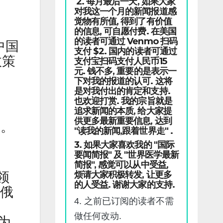
2. 每月最后一天, 如果大家
对我这一个月的新闻报道感
觉物有所值, 得到了有价值
的信息, 可自愿付费. 在美国
的读者可通过 Venmo 扫码
中国
支付 $2. 国内的读者可通过
政策
支付宝扫码支付人民币15
元. 钱不多, 重要的是表示一
下对我的报道的认可. 这将
是对我付出的肯定和支持.
也欢迎打赏. 我的宗旨就是
追求新闻的本质, 给大家提
供更多最新重要信息, 达到
进。
"读我的新闻,跟着世界走" .
3. 如果大家喜欢我的 "国际
要闻简报" 及 "世界医学最新
简报", 感觉可以从中受益,
烦请大家积极转发, 让更多
领
的人受益. 谢谢大家的支持.
。俄
4. 之前已订阅的读者不需
做任何改动.
为