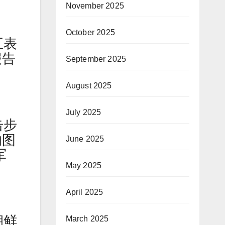
November 2025
October 2025
五表
报告
September 2025
August 2025
July 2025
击步
的图
June 2025
军
May 2025
。
April 2025
朝鲜
March 2025