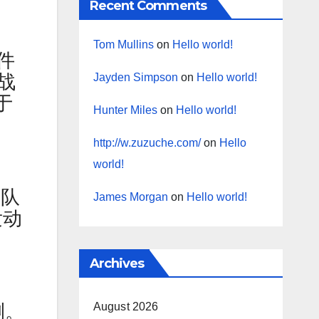
Recent Comments
Tom Mullins
on
Hello world!
件
战
Jayden Simpson
on
Hello world!
于
Hunter Miles
on
Hello world!
http://w.zuzuche.com/
on
Hello
world!
军队
James Morgan
on
Hello world!
发动
Archives
August 2026
测。