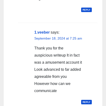
REPLY
1.veeber
says:
September 18, 2024 at 7:25 am
Thank you for the
auspicious writeup It in fact
was a amusement account it
Look advanced to far added
agreeable from you
However how can we
communicate
REPLY