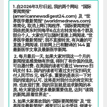
1 .自2026年3月1日起, 我的两个网站 "国际
要闻简报"
(americannewsdigest24.com) 及 "世
界医学最新简报" (worldmednews.com)
将简化, 取消上网订阅程序. "国际要闻简报"
我依然美东时间每早6点左右转发给各个群及
部分个人. 大家也可以随时直接上网阅读. "世
界医学最新简报", 我不直接转发, 有兴趣的可
直接上网阅读. 目前网上已有翻译的 144 篇
最新医学文章及最新医学新闻.
2. 每月最后一天, 如果大家对我这一个月的
新闻报道感觉物有所值, 得到了有价值的信息,
可自愿付费. 在美国的读者可通过 Venmo 扫
码支付 $2. 国内的读者可通过支付宝扫码支
付人民币15 元. 钱不多, 重要的是表示一下对
我的报道的认可. 这将是对我付出的肯定和支
持. 也欢迎打赏. 我的宗旨就是追求新闻的本
质, 给大家提供更多最新重要信息, 达到 "读我
的新闻,跟着世界走" .
3. 如果大家喜欢我的 "国际要闻简报" 及 "世
界医学最新简报", 感觉可以从中受益, 烦请大