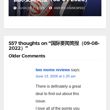
AUGUST 7, 2026
AMERICANNEWSDI
557 thoughts on “国际要闻简报（09-08-
2022）”
Comment
Older Comments
navigation
two moms reviews
says:
June 13, 2026 at 1:20 am
There is definately a great
deal to find out about this
issue.
I love all of the points you