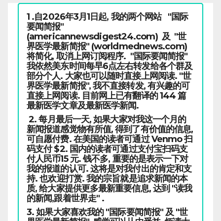
1 .自2026年3月1日起, 我的两个网站 "国际
要闻简报"
(americannewsdigest24.com) 及 "世
界医学最新简报" (worldmednews.com)
将简化, 取消上网订阅程序. "国际要闻简报"
我依然美东时间每早6点左右转发给各个群及
部分个人. 大家也可以随时直接上网阅读. "世
界医学最新简报", 我不直接转发, 有兴趣的可
直接上网阅读. 目前网上已有翻译的 144 篇
最新医学文章及最新医学新闻.
2. 每月最后一天, 如果大家对我这一个月的
新闻报道感觉物有所值, 得到了有价值的信息,
可自愿付费. 在美国的读者可通过 Venmo 扫
码支付 $2. 国内的读者可通过支付宝扫码支
付人民币15 元. 钱不多, 重要的是表示一下对
我的报道的认可. 这将是对我付出的肯定和支
持. 也欢迎打赏. 我的宗旨就是追求新闻的本
质, 给大家提供更多最新重要信息, 达到 "读我
的新闻,跟着世界走" .
3. 如果大家喜欢我的 "国际要闻简报" 及 "世