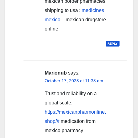
mexican border pharmacies
shipping to usa :
medicines
mexico
– mexican drugstore
online
REPLY
Marionub
says:
October 17, 2023 at 11:38 am
Trust and reliability on a
global scale.
https://mexicanpharmonline.
shop/#
medication from
mexico pharmacy