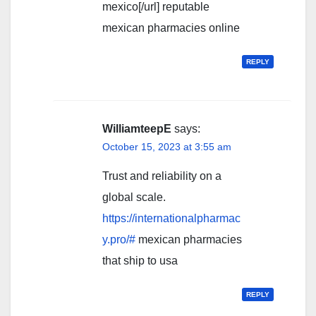
mexico[/url] reputable
mexican pharmacies online
REPLY
WilliamteepE
says:
October 15, 2023 at 3:55 am
Trust and reliability on a
global scale.
https://internationalpharmac
y.pro/#
mexican pharmacies
that ship to usa
REPLY