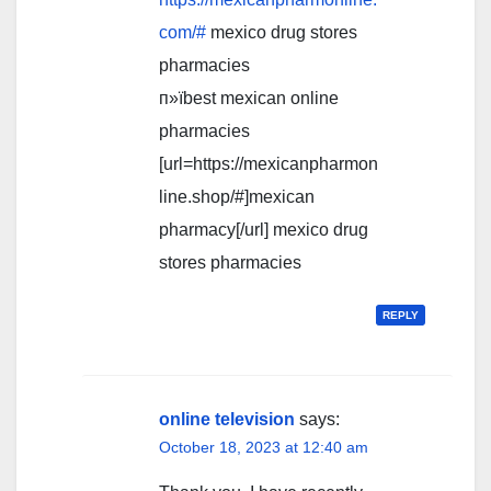
com/#
mexico drug stores
pharmacies
п»їbest mexican online
pharmacies
[url=https://mexicanpharmon
line.shop/#]mexican
pharmacy[/url] mexico drug
stores pharmacies
REPLY
online television
says:
October 18, 2023 at 12:40 am