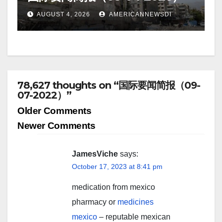
AUGUST 4, 2026
AMERICANNEWSDI
78,627 thoughts on “国际要闻简报（09-
07-2022）”
Comment
Older Comments
navigation
Newer Comments
JamesViche
says:
October 17, 2023 at 8:41 pm
medication from mexico
pharmacy or
medicines
mexico
– reputable mexican