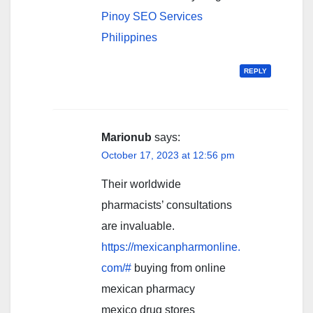
Pinoy SEO Services
Philippines
REPLY
Marionub
says:
October 17, 2023 at 12:56 pm
Their worldwide
pharmacists’ consultations
are invaluable.
https://mexicanpharmonline.
com/#
buying from online
mexican pharmacy
mexico drug stores