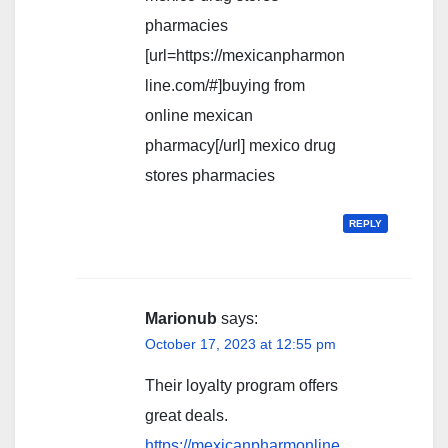
pharmacies
[url=https://mexicanpharmon
line.com/#]buying from
online mexican
pharmacy[/url] mexico drug
stores pharmacies
REPLY
Marionub
says:
October 17, 2023 at 12:55 pm
Their loyalty program offers
great deals.
https://mexicanpharmonline.