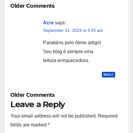
Comment
Older Comments
navigation
Acre
says:
September 21, 2024 at 9:25 am
Parabéns pelo ótimo artigo!
Seu blog é sempre uma
leitura enriquecedora.
REPLY
Comment
Older Comments
navigation
Leave a Reply
Your email address will not be published.
Required
fields are marked
*