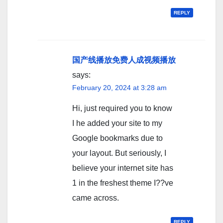
REPLY
国产线播放免费人成视频播放
says:
February 20, 2024 at 3:28 am
Hi, just required you to know
I he added your site to my
Google bookmarks due to
your layout. But seriously, I
believe your internet site has
1 in the freshest theme I??ve
came across.
REPLY