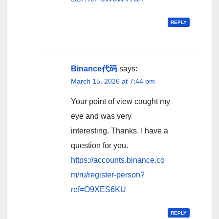
REPLY
Binance代码
says:
March 15, 2026 at 7:44 pm
Your point of view caught my
eye and was very
interesting. Thanks. I have a
question for you.
https://accounts.binance.co
m/ru/register-person?
ref=O9XES6KU
REPLY