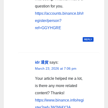
question for you.
https://accounts.binance.bh/r
egister/person?
ref=GGYHGRE
REPLY
idr 通貨
says:
March 23, 2026 at 7:06 pm
Your article helped me a lot,
is there any more related
content? Thanks!
https://www.binance.info/regi
ster?ref=JW3W4Y3A