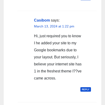
Casibom
says:
March 13, 2024 at 1:22 pm
Hi, just required you to know
I he added your site to my
Google bookmarks due to
your layout. But seriously, I
believe your internet site has
1 in the freshest theme I??ve
came across.
REPLY