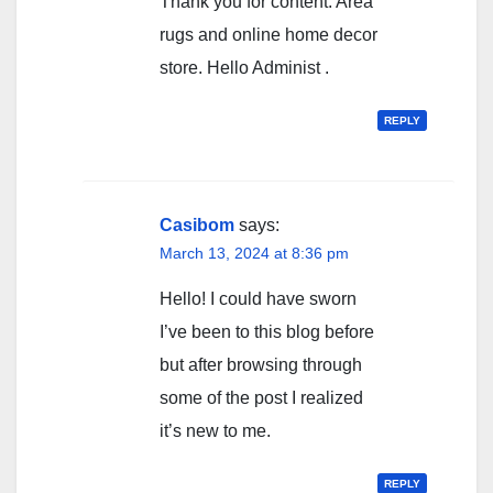
Thank you for content. Area
rugs and online home decor
store. Hello Administ .
REPLY
Casibom
says:
March 13, 2024 at 8:36 pm
Hello! I could have sworn
I’ve been to this blog before
but after browsing through
some of the post I realized
it’s new to me.
REPLY