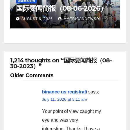
国际要闻简报
国际要闻简报（08-06-2026）
AUGUST 6, 2026
AMERICANNEWSDI
1,214 thoughts on “国际要闻简报（08-
30-2023）”
Comment
Older Comments
navigation
binance us registrati
says:
July 11, 2026 at 5:11 am
Your point of view caught my
eye and was very
interesting. Thanks. I have a