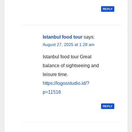
REPLY
Istanbul food tour
says:
August 27, 2025 at 1:28 am
Istanbul food tour Great
balance of sightseeing and
leisure time.
https://logosstudio.id/?
p=11516
REPLY