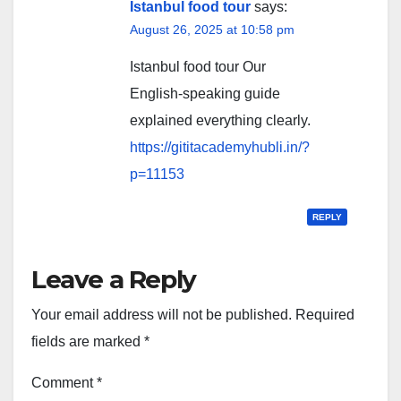
Istanbul food tour
says:
August 26, 2025 at 10:58 pm
Istanbul food tour Our
English-speaking guide
explained everything clearly.
https://gititacademyhubli.in/?
p=11153
REPLY
Leave a Reply
Your email address will not be published.
Required
fields are marked
*
Comment
*