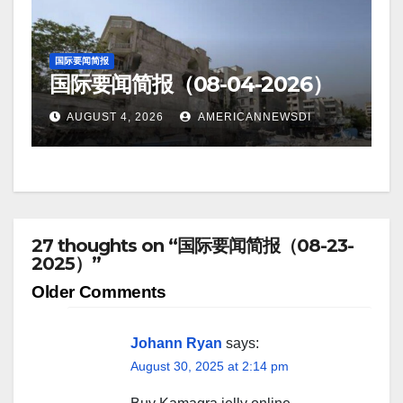
国际要闻简报
国际要闻简报（08-04-2026）
AUGUST 4, 2026
AMERICANNEWSDI
27 thoughts on “国际要闻简报（08-23-
2025）”
Comment
Older Comments
navigation
Johann Ryan
says:
August 30, 2025 at 2:14 pm