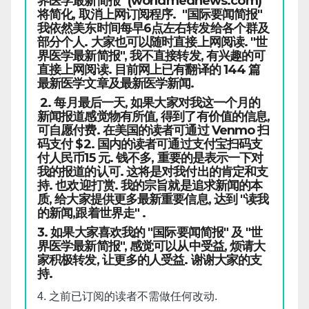
界医学最新简报" (worldmednews.com)
将简化, 取消上网订阅程序. "国际要闻简报"
我依然美东时间每早6点左右转发给各个群及
部分个人. 大家也可以随时直接上网阅读. "世
界医学最新简报", 我不直接转发, 有兴趣的可
直接上网阅读. 目前网上已有翻译的 144 篇
最新医学文章及最新医学新闻.
2. 每月最后一天, 如果大家对我这一个月的
新闻报道感觉物有所值, 得到了有价值的信息,
可自愿付费. 在美国的读者可通过 Venmo 扫
码支付 $2. 国内的读者可通过支付宝扫码支
付人民币15 元. 钱不多, 重要的是表示一下对
我的报道的认可. 这将是对我付出的肯定和支
持. 也欢迎打赏. 我的宗旨就是追求新闻的本
质, 给大家提供更多最新重要信息, 达到 "读我
的新闻,跟着世界走" .
3. 如果大家喜欢我的 "国际要闻简报" 及 "世
界医学最新简报", 感觉可以从中受益, 烦请大
家积极转发, 让更多的人受益. 谢谢大家的支
持.
4. 之前已订阅的读者不需做任何改动.