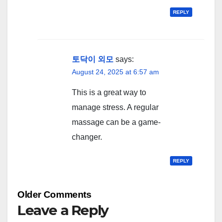
REPLY
토닥이 외모
says:
August 24, 2025 at 6:57 am
This is a great way to
manage stress. A regular
massage can be a game-
changer.
REPLY
Comment
Older Comments
navigation
Leave a Reply