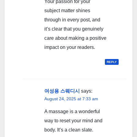
Your passion for your
subject matter shines
through in every post, and
it’s clear that you genuinely
care about making a positive
impact on your readers.
REPLY
여성용 스웨디시
says:
August 24, 2025 at 7:33 am
A massage is a wonderful
way to reset your mind and
body. It’s a clean slate.