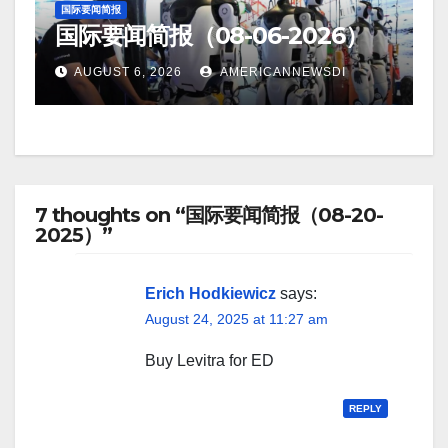
国际要闻简报
国际要闻简报（08-06-2026）
AUGUST 6, 2026
AMERICANNEWSDI
7 thoughts on “国际要闻简报（08-20-
2025）”
Erich Hodkiewicz
says:
August 24, 2025 at 11:27 am
Buy Levitra for ED
REPLY