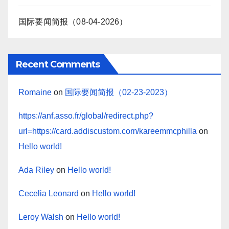
国际要闻简报（08-04-2026）
Recent Comments
Romaine
on
国际要闻简报（02-23-2023）
https://anf.asso.fr/global/redirect.php?
url=https://card.addiscustom.com/kareemmcphilla
on
Hello world!
Ada Riley
on
Hello world!
Cecelia Leonard
on
Hello world!
Leroy Walsh
on
Hello world!