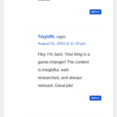
REPLY
TinyURL
says:
August 31, 2024 at 11:10 pm
Hey, I’m Jack. Your blog is a
game-changer! The content
is insightful, well-
researched, and always
relevant. Great job!
REPLY