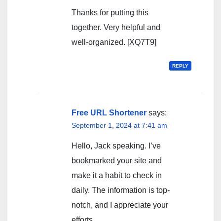
Thanks for putting this
together. Very helpful and
well-organized. [XQ7T9]
REPLY
Free URL Shortener
says:
September 1, 2024 at 7:41 am
Hello, Jack speaking. I’ve
bookmarked your site and
make it a habit to check in
daily. The information is top-
notch, and I appreciate your
efforts.