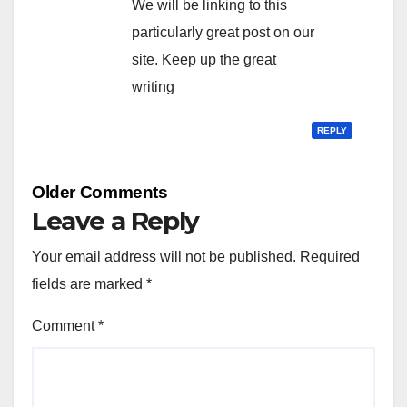
We will be linking to this
particularly great post on our
site. Keep up the great
writing
REPLY
Comment
Older Comments
navigation
Leave a Reply
Your email address will not be published.
Required
fields are marked
*
Comment
*