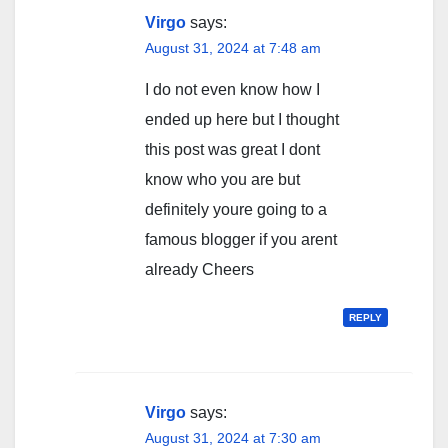
Virgo
says:
August 31, 2024 at 7:48 am
I do not even know how I
ended up here but I thought
this post was great I dont
know who you are but
definitely youre going to a
famous blogger if you arent
already Cheers
REPLY
Virgo
says:
August 31, 2024 at 7:30 am