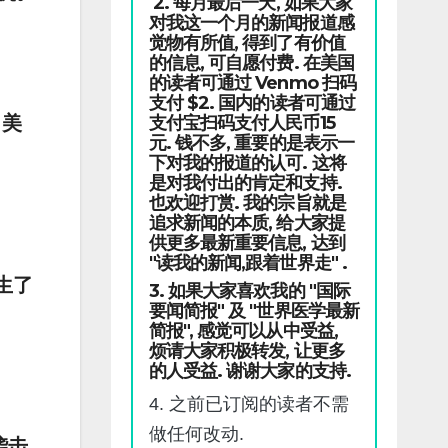
2. 每月最后一天, 如果大家
对我这一个月的新闻报道感
觉物有所值, 得到了有价值
的信息, 可自愿付费. 在美国
的读者可通过 Venmo 扫码
支付 $2. 国内的读者可通过
支付宝扫码支付人民币15
。美
元. 钱不多, 重要的是表示一
下对我的报道的认可. 这将
是对我付出的肯定和支持.
也欢迎打赏. 我的宗旨就是
追求新闻的本质, 给大家提
供更多最新重要信息, 达到
"读我的新闻,跟着世界走" .
生了
3. 如果大家喜欢我的 "国际
要闻简报" 及 "世界医学最新
简报", 感觉可以从中受益,
烦请大家积极转发, 让更多
的人受益. 谢谢大家的支持.
4. 之前已订阅的读者不需
做任何改动.
袭击