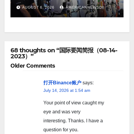
AUGUST 6, 2026
AMERICANNEWSDI
68 thoughts on “国际要闻简报（08-14-
2023）”
Comment
Older Comments
navigation
打开Binance账户
says:
July 14, 2026 at 1:54 am
Your point of view caught my
eye and was very
interesting. Thanks. I have a
question for you.