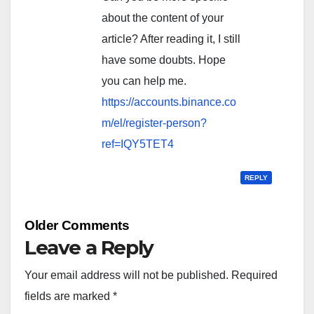
about the content of your
article? After reading it, I still
have some doubts. Hope
you can help me.
https://accounts.binance.co
m/el/register-person?
ref=IQY5TET4
REPLY
Comment
Older Comments
navigation
Leave a Reply
Your email address will not be published.
Required
fields are marked
*