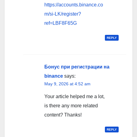
https://accounts.binance.co
m/si-LK/register?
ref=LBF8F65G
REPLY
Бонус при регистрации на
binance
says:
May 9, 2026 at 4:52 am
Your article helped me a lot,
is there any more related
content? Thanks!
REPLY