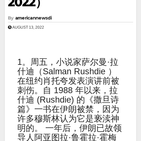
2022）
By
americannewsdi
AUGUST 13, 2022
1。周五，小说家萨尔曼·拉
什迪（Salman Rushdie ）
在纽约肖托夸发表演讲前被
刺伤。自 1988 年以来，拉
什迪 (Rushdie) 的《撒旦诗
篇》一书在伊朗被禁，因为
许多穆斯林认为它是亵渎神
明的。 一年后，伊朗已故领
导人阿亚图拉·鲁霍拉·霍梅