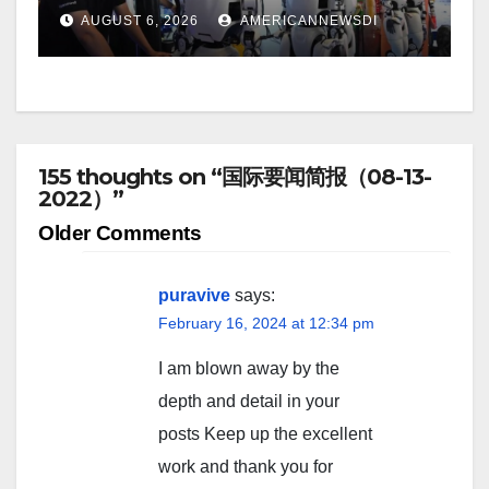
AUGUST 6, 2026
AMERICANNEWSDI
155 thoughts on “国际要闻简报（08-13-
2022）”
Comment
Older Comments
navigation
puravive
says:
February 16, 2024 at 12:34 pm
I am blown away by the
depth and detail in your
posts Keep up the excellent
work and thank you for