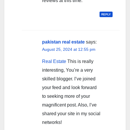
reviews at this time.
REPLY
pakistan real estate
says:
August 25, 2024 at 12:55 pm
Real Estate
This is really
interesting, You’re a very
skilled blogger. I’ve joined
your feed and look forward
to seeking more of your
magnificent post. Also, I’ve
shared your site in my social
networks!