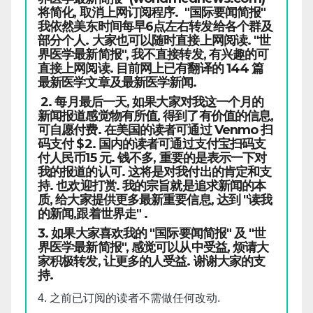
将简化, 取消上网订阅程序. "国际要闻简报"
我依然美东时间每早6点左右转发给各个群及
部分个人. 大家也可以随时直接上网阅读. "世
界医学最新简报", 我不直接转发, 有兴趣的可
直接上网阅读. 目前网上已有翻译的 144 篇
最新医学文章及最新医学新闻.
2. 每月最后一天, 如果大家对我这一个月的
新闻报道感觉物有所值, 得到了有价值的信息,
可自愿付费. 在美国的读者可通过 Venmo 扫
码支付 $2. 国内的读者可通过支付宝扫码支
付人民币15 元. 钱不多, 重要的是表示一下对
我的报道的认可. 这将是对我付出的肯定和支
持. 也欢迎打赏. 我的宗旨就是追求新闻的本
质, 给大家提供更多最新重要信息, 达到 "读我
的新闻,跟着世界走" .
3. 如果大家喜欢我的 "国际要闻简报" 及 "世
界医学最新简报", 感觉可以从中受益, 烦请大
家积极转发, 让更多的人受益. 谢谢大家的支
持.
4. 之前已订阅的读者不需做任何改动.