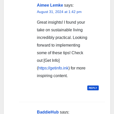
Aimee Lemke
says:
August 31, 2024 at 1:42 pm
Great insights! I found your
take on sustainable living
incredibly practical. Looking
forward to implementing
some of these tips! Check
out [Get Info]
(
https://getinfo.ink
) for more
inspiring content.
REPLY
BaddieHub
says: