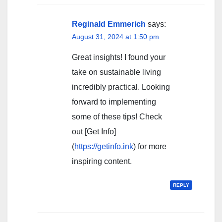
navigation
Reginald Emmerich
says:
August 31, 2024 at 1:50 pm
Great insights! I found your
take on sustainable living
incredibly practical. Looking
forward to implementing
some of these tips! Check
out [Get Info]
(
https://getinfo.ink
) for more
inspiring content.
REPLY