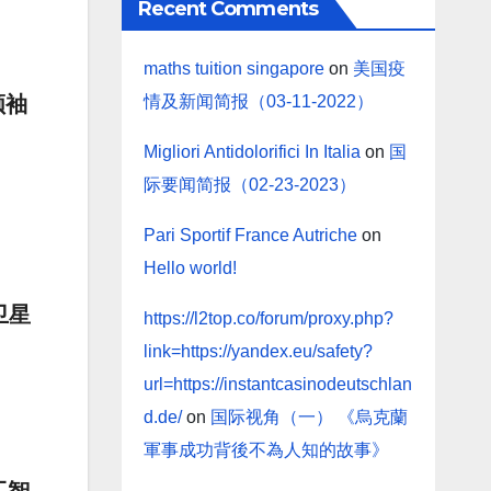
Recent Comments
maths tuition singapore
on
美国疫
领袖
情及新闻简报（03-11-2022）
Migliori Antidolorifici In Italia
on
国
际要闻简报（02-23-2023）
Pari Sportif France Autriche
on
Hello world!
卫星
https://l2top.co/forum/proxy.php?
link=https://yandex.eu/safety?
url=https://instantcasinodeutschlan
d.de/
on
国际视角（一） 《烏克蘭
軍事成功背後不為人知的故事》