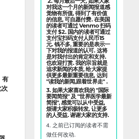
2. 每月最后一天, 如果大家
对我这一个月的新闻报道感
觉物有所值, 得到了有价值
的信息, 可自愿付费. 在美国
的读者可通过 Venmo 扫码
支付 $2. 国内的读者可通过
支付宝扫码支付人民币15
元. 钱不多, 重要的是表示一
下对我的报道的认可. 这将
是对我付出的肯定和支持.
也欢迎打赏. 我的宗旨就是
追求新闻的本质, 给大家提
供更多最新重要信息, 达到
。有
"读我的新闻,跟着世界走" .
此次
3. 如果大家喜欢我的 "国际
要闻简报" 及 "世界医学最新
简报", 感觉可以从中受益,
烦请大家积极转发, 让更多
的人受益. 谢谢大家的支持.
4. 之前已订阅的读者不需
做任何改动.
器