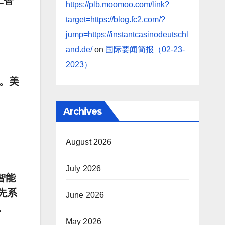
工智
https://plb.moomoo.com/link?
target=https://blog.fc2.com/?
jump=https://instantcasinodeutschl
and.de/
on
国际要闻简报（02-23-
2023）
。美
Archives
August 2026
July 2026
智能
先系
June 2026
。
May 2026