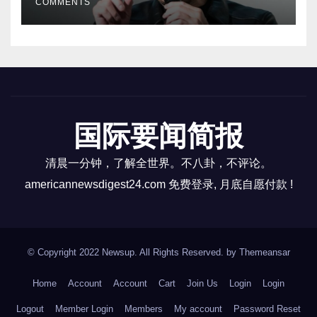
COMMENTS
国际要闻简报
清晨一分钟，了解全世界。不八卦，不评论。
americannewsdigest24.com 免费登录, 月底自愿付款 !
© Copyright 2022 Newsup. All Rights Reserved. by
Themeansar
Home
Account
Account
Cart
Join Us
Login
Login
Logout
Member Login
Members
My account
Password Reset