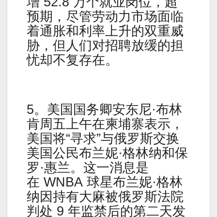
增 52.8 万个就业岗位，超
预期，尽管劳动力市场面临
着通胀和利率上升的双重威
胁，但人们对招聘放缓的担
忧却不复存在。
5。美国国务卿安东尼·布林
肯周五上午在柬埔寨表示，
美国将“寻求”与俄罗斯交换
美国公民布兰妮·格林纳和保
罗·惠兰。这一消息是
在 WNBA 球星布兰妮·格林
纳因持有大麻被俄罗斯法院
判处 9 年监禁后的第二天发