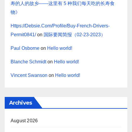
寿的人的故乡——这里有 5 种我们每天吃的长寿食
物》
Https://Debsie.Com/Profile/Buy-French-Drivers-
Permit0841/
on
国际要闻简报（02-23-2023）
Paul Osborne
on
Hello world!
Blanche Schmidt
on
Hello world!
Vincent Swanson
on
Hello world!
Archives
August 2026