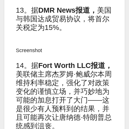
13。据
DMR News
报道，
美国
与韩国达成贸易协议，将首尔
关税定为15%。
Screenshot
14。据
Fort Worth LLC
报道，
美联储主席杰罗姆·鲍威尔本周
维持利率稳定，强化了对政策
变化的谨慎立场，并巧妙地为
可能的加息打开了大门——这
是很少有人预料到的结果，并
且可能再次让唐纳德·特朗普总
统感到沮丧。