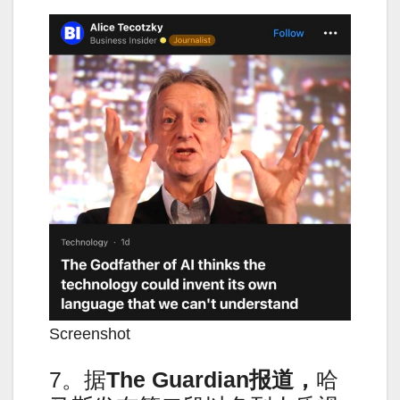
Screenshot
7。据
The Guardian报道，
哈